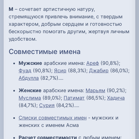
М
– сочетает артистичную натуру,
стремящуюся привлечь внимание, с твердым
характером, добрым сердцем и готовностью
бескорыстно помогать другим, жертвуя личным
удобством.
Совместимые имена
Мужские
арабские имена:
Ареф
(90,8%);
Фуад
(90,8%);
Ясир
(88,3%);
Джабир
(86,0%);
Абдулла
(82,7%)....
Женские
арабские имена:
Марьям
(90,2%);
Муслима
(89,0%);
Патимат
(86,5%);
Хадича
(84,7%);
Сурия
(84,2%)....
Списки совместимых имен
- мужских и
женских с именем Асма
Расчет совместимости
с любым именем: