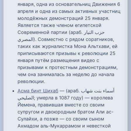
января, одна из основательниц Движения 6
апреля и одна из самых активных участниц
молодёжных демонстраций 25 января.
Является также членом египетской
Современной партии (араб. حزب التيار
المصري‎). Совместно с рядом соратников,
таких как журналистка Мона Альтхави, ей
приписываются призывы к революции 25
января путём размещения видео с
призывами к протестным демонстрациям,
чем она занималась за неделю до начала
революции.
Асма бинт Шихаб
— (араб. أسماء بنت شهاب
الصليحي‎; умерла в 1087 году) — королева
Йемена, правившая вместе со своим
супругом и двоюродным братом Али ас-
Сулайхи, а позже — со своим сыном
Ахмадом аль-Мукаррамом и невесткой