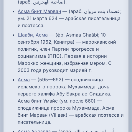
(араб. صاحبة الهجرتين‎).
Асма бинт Марван
— (араб. عصماء بنت مروان‎;
ум. 21 марта 624 — арабская писательница
и поэтесса.
Шааби, Асма
— (фр. Asmaa Chaâbi; 10
сентября 1962, Кенитра) — марокканский
политик, член Партии прогресса и
социализма (ППС). Первая в истории
Марокко женщина, избранная мэром. С
2003 года руководит мэрией г.
Асма
— (595—692) — сподвижница
исламского пророка Мухаммеда, дочь
первого халифа Абу Бакра ас-Сиддика.
Асма бинт Умайс (ум. после 660) —
сподвижница пророка Мухаммада. Асма
бинт Марван (VII век) — арабская поэтесса и
писательница.
Асма Абдалла
— (араб. أسماء محمد عبد الله‎,