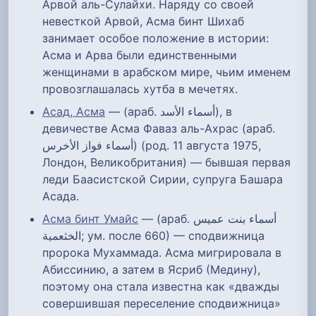
Арвой аль-Сулайхи. Наряду со своей
невесткой Арвой, Асма бинт Шихаб
занимает особое положение в истории:
Асма и Арва были единственными
женщинами в арабском мире, чьим именем
провозглашалась хутба в мечетях.
Асад, Асма
— (араб. أسماء الأسد‎), в
девичестве Асма Фаваз аль-Ахрас (араб.
أسماء فواز الأخرس‎) (род. 11 августа 1975,
Лондон, Великобритания) — бывшая первая
леди Баасистской Сирии, супруга Башара
Асада.
Асма бинт Умайс
— (араб. أسماء بنت عميس
الخثعمية‎; ум. после 660) — сподвижница
пророка Мухаммада. Асма мигрировала в
Абиссинию, а затем в Ясриб (Медину),
поэтому она стала известна как «дважды
совершившая переселение сподвижница»