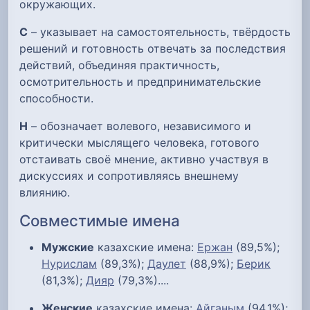
окружающих.
С
– указывает на самостоятельность, твёрдость
решений и готовность отвечать за последствия
действий, объединяя практичность,
осмотрительность и предпринимательские
способности.
Н
– обозначает волевого, независимого и
критически мыслящего человека, готового
отстаивать своё мнение, активно участвуя в
дискуссиях и сопротивляясь внешнему
влиянию.
Совместимые имена
Мужские
казахские имена:
Ержан
(89,5%);
Нурислам
(89,3%);
Даулет
(88,9%);
Берик
(81,3%);
Дияр
(79,3%)....
Женские
казахские имена:
Айганым
(94,1%);