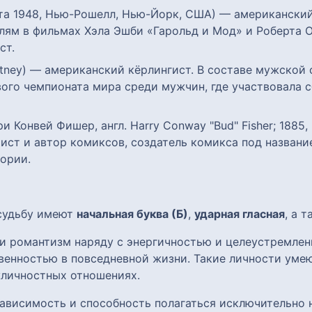
рта 1948, Нью-Рошелл, Нью-Йорк, США) — американский 
лям в фильмах Хэла Эшби «Гарольд и Мод» и Роберта 
ст.
rtney) — американский кёрлингист. В составе мужской
вого чемпионата мира среди мужчин, где участвовала
 Конвей Фишер, англ. Harry Conway "Bud" Fisher; 1885
ст и автор комиксов, создатель комикса под названи
ории.
 судьбу имеют
начальная буква (Б)
,
ударная гласная
, а 
и романтизм наряду с энергичностью и целеустремлен
венностью в повседневной жизни. Такие личности уме
жличностных отношениях.
ависимость и способность полагаться исключительно н