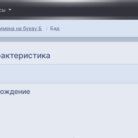
исы
имена на букву Б
Бад
рактеристика
хождение