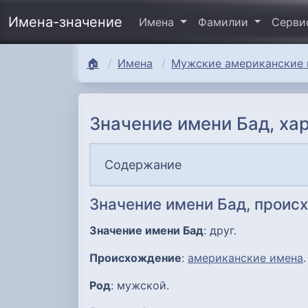
Имена-значение
Имена
Фамилии
Серв
🏠
Имена
Мужские американские 
Значение имени Бад, ха
Содержание
Значение имени Бад, проис
Значение имени Бад
: друг.
Происхождение
:
американские имена
.
Род
: мужской.