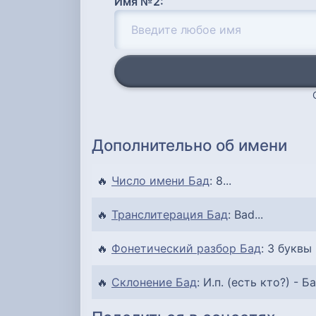
Имя №2:
Дополнительно об имени
🔥
Число имени Бад
: 8...
🔥
Транслитерация Бад
: Bad...
🔥
Фонетический разбор Бад
: 3 буквы 
🔥
Склонение Бад
: И.п. (есть кто?) - Ба