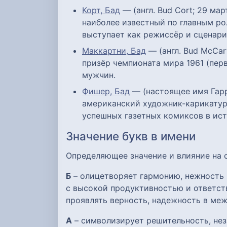
Корт, Бад
— (англ. Bud Cort; 29 ма
наиболее известный по главным ро
выступает как режиссёр и сценари
Маккартни, Бад
— (англ. Bud McCa
призёр чемпионата мира 1961 (пер
мужчин.
Фишер, Бад
— (настоящее имя Гарри
американский художник-карикатури
успешных газетных комиксов в ист
Значение букв в имени
Определяющее значение и влияние на
Б
– олицетворяет гармонию, нежность 
с высокой продуктивностью и ответст
проявлять верность, надежность в ме
А
– символизирует решительность, нез