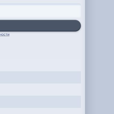
ности