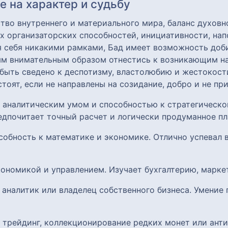
 на характер и судьбу
ство внутреннего и материального мира, баланс духовн
х организаторских способностей, инициативности, нап
ая себя никакими рамками, Бад имеет возможность доб
ым внимательным образом отнестись к возникающим на
ыть сведено к деспотизму, властолюбию и жестокост
 стоят, если не направлены на созидание, добро и не 
й аналитическим умом и способностью к стратегическ
едпочитает точный расчет и логически продуманное п
особность к математике и экономике. Отлично успевал
кономикой и управлением. Изучает бухгалтерию, марке
 аналитик или владелец собственного бизнеса. Умение 
, трейдинг, коллекционирование редких монет или ант