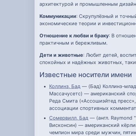
архитектурой и промышленным дизайн
Коммуникации
: Скрупулёзный и точны
экономические теории и инвестиционн
Отношение к любви и браку
: В отноше
практичным и бережливым.
Дети и животные
: Любит детей, восп
спокойных и надёжных животных, таки
Известные носители имени
Коллинз, Бад
— (Бад) Коллинз-младши
Массачусетс) — американский спор
Реда Смита («Ассошиэйтед пресс»,
ассоциации спортивных комментат
Сомервилл, Бад
— (англ. Raymond "
Висконсин) — американский кёрлин
чемпион мира среди мужчин, пяти