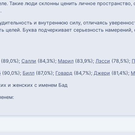
ле. Такие люди склонны ценить личное пространство, 
.
удительность и внутреннюю силу, отличаясь уверенно
ь целей. Буква подчеркивает серьезность намерений, 
(89,0%);
Салли
(84,3%);
Марил
(83,9%);
Лэсси
(78,5%);
П
б
(90,0%);
Билл
(87,0%);
Говард
(84,7%);
Джери
(81,4%);
М
их и женских с именем Бад
енем: