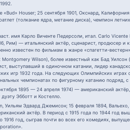
1992.
ce «Bud» Houser; 25 сентября 1901, Окснард, Калифорния
атлет (толкание ядра, метание диска), чемпион летни
наст. имя Карло Виченте Педерсоли, итал. Carlo Vicente 
6, Рим) — итальянский актёр, сценарист, продюсер и 
енно известен по фильмам в жанре «спагетти-вестерн»
t Montgomery Wilson), более известный как Бад Уилсон (
рист, выступавший в одиночном катании, лидер канадс
ких игр 1932 года. На следующих Олимпийских играх о
нальных чемпионатах по фигурному катанию подряд, с 1
 октября 1895 — 24 апреля 1974) — американский актёр
дуэту Эбботт и Костелло.
on, Уильям Эдвард Джемисон; 15 февраля 1894, Вальехо
иканский актёр. В период с 1915 года по 1944 год вы
о 1916 год, сыграв почти во всех его комедиях, выпуще
poration».