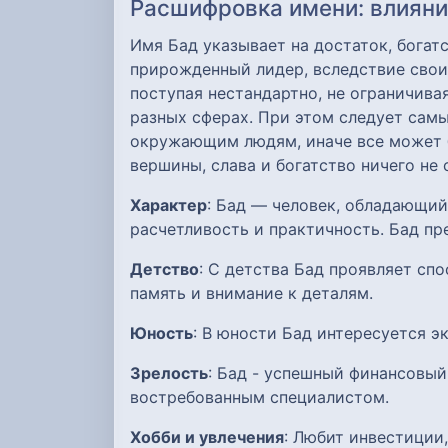
Расшифровка имени: влияние
Имя Бад указывает на достаток, богат
прирожденный лидер, вследствие свои
поступая нестандартно, не ограничив
разных сферах. При этом следует сам
окружающим людям, иначе все может б
вершины, слава и богатство ничего не
Характер
: Бад — человек, обладающи
расчетливость и практичность. Бад пр
Детство
: С детства Бад проявляет сп
память и внимание к деталям.
Юность
: В юности Бад интересуется э
Зрелость
: Бад - успешный финансовый
востребованным специалистом.
Хобби и увлечения
: Любит инвестиции