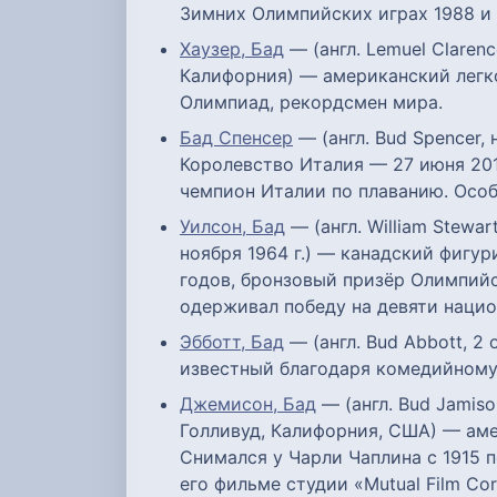
Зимних Олимпийских играх 1988 и 
Хаузер, Бад
— (англ. Lemuel Claren
Калифорния) — американский легко
Олимпиад, рекордсмен мира.
Бад Спенсер
— (англ. Bud Spencer, 
Королевство Италия — 27 июня 201
чемпион Италии по плаванию. Особ
Уилсон, Бад
— (англ. William Stewar
ноября 1964 г.) — канадский фигу
годов, бронзовый призёр Олимпийс
одерживал победу на девяти нацио
Эбботт, Бад
— (англ. Bud Abbott, 2
известный благодаря комедийному 
Джемисон, Бад
— (англ. Bud Jamis
Голливуд, Калифорния, США) — амер
Снимался у Чарли Чаплина с 1915 п
его фильме студии «Mutual Film Cor