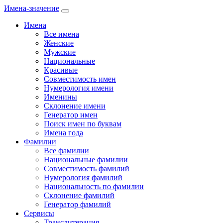
Имена-значение
Имена
Все имена
Женские
Мужские
Национальные
Красивые
Совместимость имен
Нумерология имени
Именины
Склонение имени
Генератор имен
Поиск имен по буквам
Имена года
Фамилии
Все фамилии
Национальные фамилии
Совместимость фамилий
Нумерология фамилий
Национальность по фамилии
Склонение фамилий
Генератор фамилий
Сервисы
Транслитерация