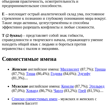
объединяя практичность, осмотрительность и
предпринимательские способности.
Е
– воплощает острый аналитический склад ума, постоянное
стремление к познанию и глубокому пониманию мира вокруг.
Такие люди активны, целеустремлённы и способны
эффективно разрешать конфликты и любые сложности.
Т
(2 буквы)
– представляет собой знак гибкости,
справедливости и творческого начала, отражающего умение
находить общий язык с людьми и бороться против
неравенства с пылом и эмоциями.
Совместимые имена
Женские
английские имена:
Миллисент
(87,7%);
Триша
(87,7%);
Тиша
(86,4%);
Годива
(84,6%);
Эдгифу
(81,3%)....
Мужские
английские имена:
Кенелм
(87,7%);
Этельред
(87,0%);
Ховард
(86,7%);
Чарлз
(83,2%);
Грей
(81,5%)....
Списки совместимых имен
- мужских и женских с
именем Бассетт