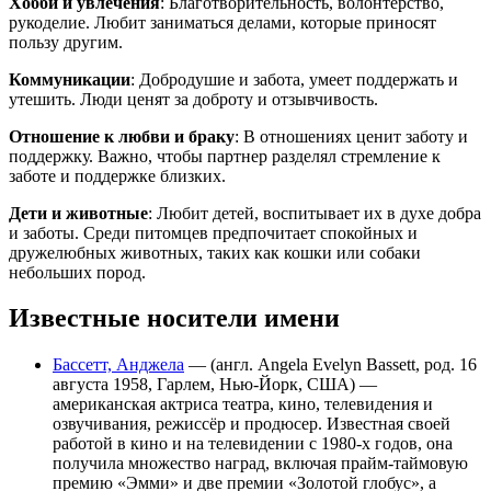
Хобби и увлечения
: Благотворительность, волонтерство,
рукоделие. Любит заниматься делами, которые приносят
пользу другим.
Коммуникации
: Добродушие и забота, умеет поддержать и
утешить. Люди ценят за доброту и отзывчивость.
Отношение к любви и браку
: В отношениях ценит заботу и
поддержку. Важно, чтобы партнер разделял стремление к
заботе и поддержке близких.
Дети и животные
: Любит детей, воспитывает их в духе добра
и заботы. Среди питомцев предпочитает спокойных и
дружелюбных животных, таких как кошки или собаки
небольших пород.
Известные носители имени
Бассетт, Анджела
— (англ. Angela Evelyn Bassett, род. 16
августа 1958, Гарлем, Нью-Йорк, США) —
американская актриса театра, кино, телевидения и
озвучивания, режиссёр и продюсер. Известная своей
работой в кино и на телевидении с 1980-х годов, она
получила множество наград, включая прайм-таймовую
премию «Эмми» и две премии «Золотой глобус», а