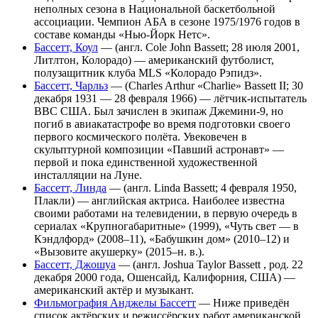
неполных сезона в Национальной баскетбольной
ассоциации. Чемпион АБА в сезоне 1975/1976 годов в
составе команды «Нью-Йорк Нетс».
Бассетт, Коул
— (англ. Cole John Bassett; 28 июля 2001,
Литлтон, Колорадо) — американский футболист,
полузащитник клуба MLS «Колорадо Рэпидз».
Бассетт, Чарльз
— (Charles Arthur «Charlie» Bassett II; 30
декабря 1931 — 28 февраля 1966) — лётчик-испытатель
ВВС США. Был зачислен в экипаж Джемини-9, но
погиб в авиакатастрофе во время подготовки своего
первого космического полёта. Увековечен в
скульптурной композиции «Павший астронавт» —
первой и пока единственной художественной
инсталляции на Луне.
Бассетт, Линда
— (англ. Linda Bassett; 4 февраля 1950,
Плакли) — английская актриса. Наиболее известна
своими работами на телевидении, в первую очередь в
сериалах «Крупногабаритные» (1999), «Чуть свет — в
Кэндлфорд» (2008–11), «Бабушкин дом» (2010–12) и
«Вызовите акушерку» (2015–н. в.).
Бассетт, Джошуа
— (англ. Joshua Taylor Bassett , род. 22
декабря 2000 года, Ошенсайд, Калифорния, США) —
американский актёр и музыкант.
Фильмография Анджелы Бассетт
— Ниже приведён
список актёрских и режиссёрских работ американской