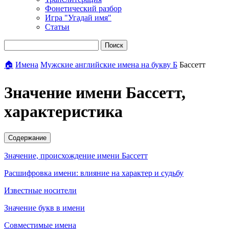
Фонетический разбор
Игра "Угадай имя"
Статьи
Поиск
🏠
Имена
Мужские английские имена на букву Б
Бассетт
Значение имени Бассетт,
характеристика
Содержание
Значение, происхождение имени Бассетт
Расшифровка имени: влияние на характер и судьбу
Известные носители
Значение букв в имени
Совместимые имена