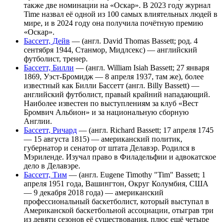
также две номинации на «Оскар». В 2023 году журнал
Time назвал её одной из 100 самых влиятельных людей в
мире, и в 2024 году она получила почётную премию
«Оскар».
Бассетт, Дейв
— (англ. David Thomas Bassett; род. 4
сентября 1944, Станмор, Мидлсекс) — английский
футболист, тренер.
Бассетт, Билли
— (англ. William Isiah Bassett; 27 января
1869, Уэст-Бромидж — 8 апреля 1937, там же), более
известный как Билли Бассетт (англ. Billy Bassett) —
английский футболист, правый крайний нападающий.
Наиболее известен по выступлениям за клуб «Вест
Бромвич Альбион» и за национальную сборную
Англии.
Бассетт, Ричард
— (англ. Richard Bassett; 17 апреля 1745
— 15 августа 1815) — американский политик,
губернатор и сенатор от штата Делавэр. Родился в
Мэриленде. Изучал право в Филадельфии и адвокатское
дело в Делавэре.
Бассетт, Тим
— (англ. Eugene Timothy "Tim" Bassett; 1
апреля 1951 года, Вашингтон, Округ Колумбия, США
— 9 декабря 2018 года) — американский
профессиональный баскетболист, который выступал в
Американской баскетбольной ассоциации, отыграв три
из девяти сезонов её существования, плюс ещё четыре