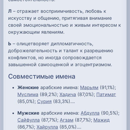
Л
– отражает восприимчивость, любовь к
искусству и общению, притягивая внимание
своей эмоциональностью и живым интересом к
окружающим явлениям.
Ь
– олицетворяет дипломатичность,
доброжелательность и талант к разрешению
конфликтов, но иногда сопровождается
завышенной самооценкой и эгоцентризмом.
Совместимые имена
Женские
арабские имена:
Марьям
(91,1%);
Муслима
(89,2%);
Хадича
(87,0%);
Патимат
(85,0%);
Сурия
(83,3%)....
Мужские
арабские имена:
Абдулла
(90,5%);
Сайфулла
(87,7%);
Агзам
(87,7%);
Мажид
(86,7%);
Хайрулла
(85,0%)....