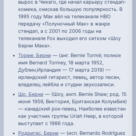
вырос в Чикаго, где начал карьеру стендап-
комика, снискав большую популярность. В
1995 году Мак вёл на телеканале HBO
передачу «Полуночный Мак» в жанре
стендап, а с 2001 по 2006 годы на
телеканале Fox выходил его ситком «Шоу
Берни Мака».
Торме, Берни
— (анг. Bernie Tormé; полное
имя Bernard Tormey, 18 марта 1952,
Дублин,Ирландия — 17 марта 2019) —
ирландский гитарист, певец, автор песен,
владелец лейбла и студии звукозаписи.
Шо, Берни
— (Шоу, англ. Bernie Shaw; род. 15
июня 1956, Виктория, Британская Колумбия)
— канадский рок-певец. Наиболее известен
как участник группы Uriah Heep, в которой
выступает с 1986 года.
Родригес, Берни
— (исп. Bernardo Rodríguez