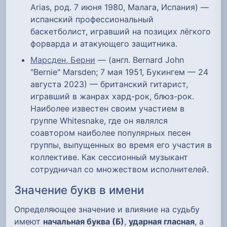
Arias, род. 7 июня 1980, Малага, Испания) —
испанский профессиональный
баскетболист, игравший на позицих лёгкого
форварда и атакующего защитника.
Марсден, Берни
— (англ. Bernard John
"Bernie" Marsden; 7 мая 1951, Букингем — 24
августа 2023) — британский гитарист,
игравший в жанрах хард-рок, блюз-рок.
Наиболее известен своим участием в
группе Whitesnake, где он являлся
соавтором наиболее популярных песен
группы, выпущенных во время его участия в
коллективе. Как сессионный музыкант
сотрудничал со множеством исполнителей.
Значение букв в имени
Определяющее значение и влияние на судьбу
имеют
начальная буква (Б)
,
ударная гласная
, а