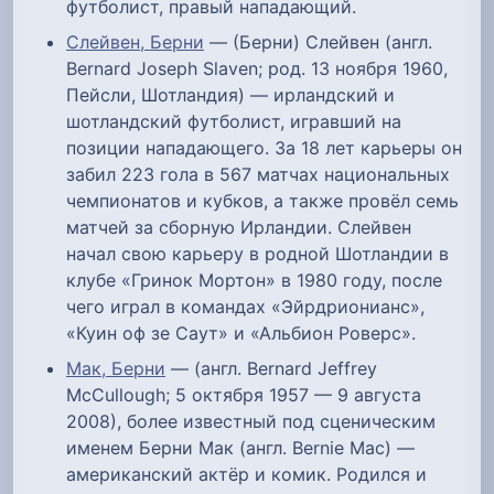
футболист, правый нападающий.
Слейвен, Берни
— (Берни) Слейвен (англ.
Bernard Joseph Slaven; род. 13 ноября 1960,
Пейсли, Шотландия) — ирландский и
шотландский футболист, игравший на
позиции нападающего. За 18 лет карьеры он
забил 223 гола в 567 матчах национальных
чемпионатов и кубков, а также провёл семь
матчей за сборную Ирландии. Слейвен
начал свою карьеру в родной Шотландии в
клубе «Гринок Мортон» в 1980 году, после
чего играл в командах «Эйрдрионианс»,
«Куин оф зе Саут» и «Альбион Роверс».
Мак, Берни
— (англ. Bernard Jeffrey
McCullough; 5 октября 1957 — 9 августа
2008), более известный под сценическим
именем Берни Мак (англ. Bernie Mac) —
американский актёр и комик. Родился и