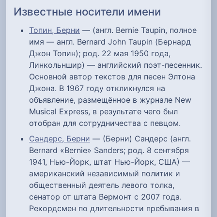
Известные носители имени
Топин, Берни
— (англ. Bernie Taupin, полное
имя — англ. Bernard John Taupin (Бернард
Джон Топин); род. 22 мая 1950 года,
Линкольншир) — английский поэт-песенник.
Основной автор текстов для песен Элтона
Джона. В 1967 году откликнулся на
объявление, размещённое в журнале New
Musical Express, в результате чего был
отобран для сотрудничества с певцом.
Сандерс, Берни
— (Берни) Сандерс (англ.
Bernard «Bernie» Sanders; род. 8 сентября
1941, Нью-Йорк, штат Нью-Йорк, США) —
американский независимый политик и
общественный деятель левого толка,
сенатор от штата Вермонт с 2007 года.
Рекордсмен по длительности пребывания в