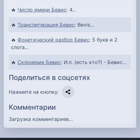
🔥
Число имени Бевис
: 4...
🔥
Транслитерация Бевис
: Bevis...
🔥
Фонетический разбор Бевис
: 5 букв и 2
слога...
🔥
Склонение Бевис
: И.п. (есть кто?) - Бевис...
Поделиться в соцсетях
Нажмите на кнопку:
Комментарии
Загрузка комментариев…