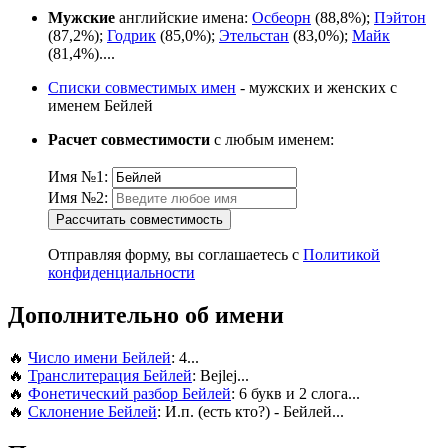
Мужские
английские имена:
Осбеорн
(88,8%);
Пэйтон
(87,2%);
Годрик
(85,0%);
Этельстан
(83,0%);
Майк
(81,4%)....
Списки совместимых имен
- мужских и женских с
именем Бейлей
Расчет совместимости
с любым именем:
Имя №1:
Имя №2:
Рассчитать совместимость
Отправляя форму, вы соглашаетесь с
Политикой
конфиденциальности
Дополнительно об имени
🔥
Число имени Бейлей
: 4...
🔥
Транслитерация Бейлей
: Bejlej...
🔥
Фонетический разбор Бейлей
: 6 букв и 2 слога...
🔥
Склонение Бейлей
: И.п. (есть кто?) - Бейлей...