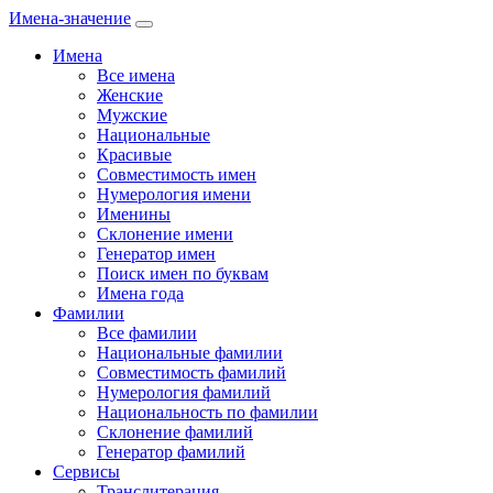
Имена-значение
Имена
Все имена
Женские
Мужские
Национальные
Красивые
Совместимость имен
Нумерология имени
Именины
Склонение имени
Генератор имен
Поиск имен по буквам
Имена года
Фамилии
Все фамилии
Национальные фамилии
Совместимость фамилий
Нумерология фамилий
Национальность по фамилии
Склонение фамилий
Генератор фамилий
Сервисы
Транслитерация