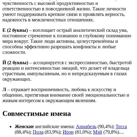
чувственность с высокой продуктивностью и
ответственностью в повседневной жизни. Такие личности
умеют поддерживать крепкие связи и проявлять верность,
надежность в межличностных отношениях.
Е
(2 буквы)
– воплощает острый аналитический склад ума,
постоянное стремление к познанию и глубокому пониманию
мира вокруг. Такие люди активны, целеустремлённы и
способны эффективно разрешать конфликты и любые
сложности.
Й
(2 буквы)
– ассоциируется с экспрессивностью, быстротой
реакции и интенсивностью эмоций, что делает её владельца
страстным, импульсивным, но и непредсказуемым в глазах
окружающих.
Л
– отражает восприимчивость, любовь к искусству и
общению, притягивая внимание своей эмоциональностью и
живым интересом к окружающим явлениям.
Совместимые имена
Женские
английские имена:
Аннабель
(90,4%);
Тесса
(88,4%);
Пола
(83,9%);
Ирэн
(81,0%);
Мэй
(79,8%)....