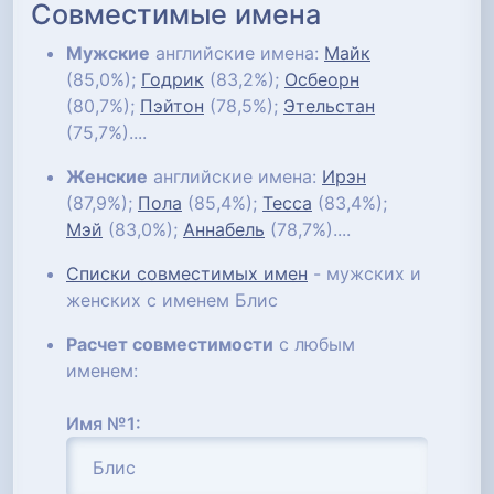
Совместимые имена
Мужские
английские имена:
Майк
(85,0%);
Годрик
(83,2%);
Осбеорн
(80,7%);
Пэйтон
(78,5%);
Этельстан
(75,7%)....
Женские
английские имена:
Ирэн
(87,9%);
Пола
(85,4%);
Тесса
(83,4%);
Мэй
(83,0%);
Аннабель
(78,7%)....
Списки совместимых имен
- мужских и
женских с именем Блис
Расчет совместимости
с любым
именем:
Имя №1: