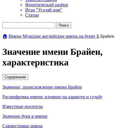
Фонетический разбор
Игра "Угадай имя"
Статьи
Поиск
🏠
Имена
Мужские английские имена на букву Б
Брайен
Значение имени Брайен,
характеристика
Содержание
Значение, происхождение имени Брайен
Расшифровка имени: влияние на характер и судьбу
Известные носители
Значение букв в имени
Совместимые имена