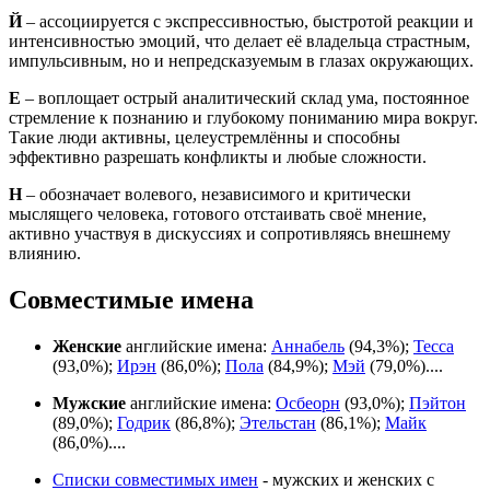
Й
– ассоциируется с экспрессивностью, быстротой реакции и
интенсивностью эмоций, что делает её владельца страстным,
импульсивным, но и непредсказуемым в глазах окружающих.
Е
– воплощает острый аналитический склад ума, постоянное
стремление к познанию и глубокому пониманию мира вокруг.
Такие люди активны, целеустремлённы и способны
эффективно разрешать конфликты и любые сложности.
Н
– обозначает волевого, независимого и критически
мыслящего человека, готового отстаивать своё мнение,
активно участвуя в дискуссиях и сопротивляясь внешнему
влиянию.
Совместимые имена
Женские
английские имена:
Аннабель
(94,3%);
Тесса
(93,0%);
Ирэн
(86,0%);
Пола
(84,9%);
Мэй
(79,0%)....
Мужские
английские имена:
Осбеорн
(93,0%);
Пэйтон
(89,0%);
Годрик
(86,8%);
Этельстан
(86,1%);
Майк
(86,0%)....
Списки совместимых имен
- мужских и женских с