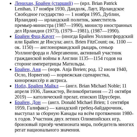
Ленихан, Брайен (старший)
— (ирл. Brian Patrick
Lenihan, 17 ноября 1930, Дандолк, Лаут, Ирландское
Свободное государство — 1 ноября 1995, Дублин,
Ирландия) — ирландский политик, заместитель
премьер-министра (1987—1990), министр иностранных
дел Ирландии (1973), (1979—1981), (1987—1990).
Брайен Фиц-Каунт
— (иногда Брайен Уоллингфордский
или Брайен де Инсула; англ. Brien FitzCount; ок. 1100 —
ок. 1150) — англонормандский рыцарь, сеньор
Уоллингфорда и Абергавенни, активный участник
гражданской войны в Англии 1135—1154 годов на
стороне императрицы Матильды.
Брайен, Аня
— (норв. Anja Breien; род. 12 июля 1940,
Осло, Норвегия) — норвежская сценаристка,
кинорежиссёр и актриса.
Нобл, Брайен Майкл
— (англ. Brian Michael Noble; 11
апреля 1936, Ланкастер, Великобритания — 21 октября
2019) — католический прелат, епископ Шрусбери.
Брайен, Дон
— (англ. Donald Michael Brien; 1 сентября
1959, Галифакс) — канадский гребец-байдарочник,
выступал за сборную Канады на всём протяжении 1980-
х годов. Участник двух летних Олимпийских игр,
бронзовый призёр чемпионата мира, победитель многих
регат национального значения.