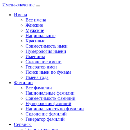
Имена-значение
Имена
Все имена
Женские
Мужские
Национальные
Красивые
Совместимость имен
Нумерология имени
Именины
Склонение имени
Генератор имен
Поиск имен по буквам
Имена года
Фамилии
Все фамилии
Национальные фамилии
Совместимость фамилий
Нумерология фамилий
Национальность по фамилии
Склонение фамилий
Генератор фамилий
Сервисы
Транслитерация