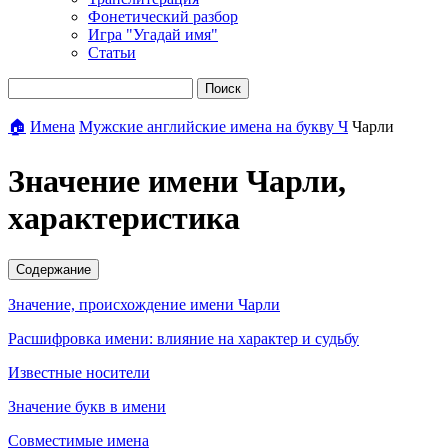
Фонетический разбор
Игра "Угадай имя"
Статьи
Поиск
🏠
Имена
Мужские английские имена на букву Ч
Чарли
Значение имени Чарли,
характеристика
Содержание
Значение, происхождение имени Чарли
Расшифровка имени: влияние на характер и судьбу
Известные носители
Значение букв в имени
Совместимые имена