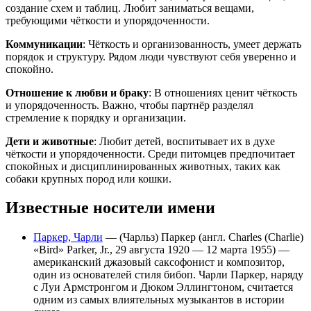
создание схем и таблиц. Любит заниматься вещами,
требующими чёткости и упорядоченности.
Коммуникации
: Чёткость и организованность, умеет держать
порядок и структуру. Рядом люди чувствуют себя уверенно и
спокойно.
Отношение к любви и браку
: В отношениях ценит чёткость
и упорядоченность. Важно, чтобы партнёр разделял
стремление к порядку и организации.
Дети и животные
: Любит детей, воспитывает их в духе
чёткости и упорядоченности. Среди питомцев предпочитает
спокойных и дисциплинированных животных, таких как
собаки крупных пород или кошки.
Известные носители имени
Паркер, Чарли
— (Чарльз) Паркер (англ. Charles (Charlie)
«Bird» Parker, Jr., 29 августа 1920 — 12 марта 1955) —
американский джазовый саксофонист и композитор,
один из основателей стиля бибоп. Чарли Паркер, наряду
с Луи Армстронгом и Дюком Эллингтоном, считается
одним из самых влиятельных музыкантов в истории