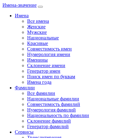
Имена-значение
Имена
Все имена
Женские
Мужские
Национальные
Красивые
Совместимость имен
Нумерология имени
Именины
Склонение имени
Генератор имен
Поиск имен по буквам
Имена года
Фамилии
Все фамилии
Национальные фамилии
Совместимость фамилий
Нумерология фамилий
Национальность по фамилии
Склонение фамилий
Генератор фамилий
Сервисы
Транслитерация