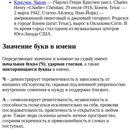
Крисчен, Чарли
— (Чарли) Генри Крисчен (англ. Charles
Henry «Charlie» Christian; 29 июля 1916, Бонем, Техас —
2 марта 1942, Статен-Айленд, Нью-Йорк) —
американский свинговый и джазовый гитарист. Родился
в городе Бонем (штат Техас), вырос в Оклахома-Сити. В
то время город стал одним из музыкальных центров
Юго-Запада США.
Значение букв в имени
Определяющее значение и влияние на судьбу имеют
начальная буква (Ч)
,
ударная гласная
, а также
повторяющиеся буквы
в имени.
Ч
– демонстрирует переменчивость и зависимость от
внешних обстоятельств, скрывая под внешней уверенностью
внутренние сомнения и нужду в поддержке близких.
А
– символизирует решительность, независимость и
способность полагаться исключительно на себя, проявляя
последовательность, практичность и открытость в любом
деле. Такие люди склонны ценить личное пространство,
сохраняя искренность и прямолинейность в словах и
поступках.