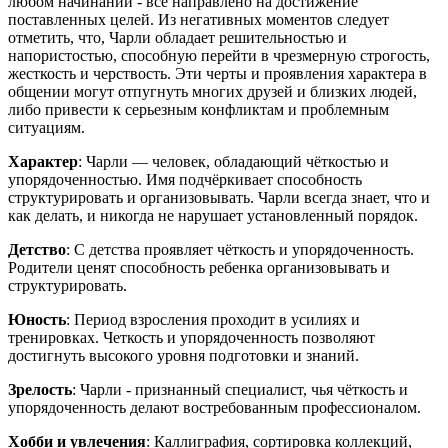
любом начинании - все направлено на достижение
поставленных целей. Из негативных моментов следует
отметить, что, Чарли обладает решительностью и
напористостью, способную перейти в чрезмерную строгость,
жесткость и черствость. Эти черты и проявления характера в
общении могут отпугнуть многих друзей и близких людей,
либо привести к серьезным конфликтам и проблемным
ситуациям.
Характер
: Чарли — человек, обладающий чёткостью и
упорядоченностью. Имя подчёркивает способность
структурировать и организовывать. Чарли всегда знает, что и
как делать, и никогда не нарушает установленный порядок.
Детство
: С детства проявляет чёткость и упорядоченность.
Родители ценят способность ребенка организовывать и
структурировать.
Юность
: Период взросления проходит в усилиях и
тренировках. Четкость и упорядоченность позволяют
достигнуть высокого уровня подготовки и знаний.
Зрелость
: Чарли - признанный специалист, чья чёткость и
упорядоченность делают востребованным профессионалом.
Хобби и увлечения
: Каллиграфия, сортировка коллекций,