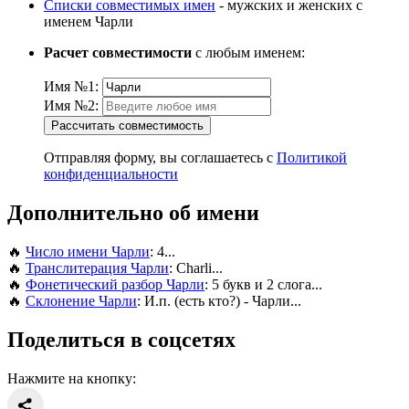
Списки совместимых имен
- мужских и женских с
именем Чарли
Расчет совместимости
с любым именем:
Имя №1:
Имя №2:
Рассчитать совместимость
Отправляя форму, вы соглашаетесь с
Политикой
конфиденциальности
Дополнительно об имени
🔥
Число имени Чарли
: 4...
🔥
Транслитерация Чарли
: Charli...
🔥
Фонетический разбор Чарли
: 5 букв и 2 слога...
🔥
Склонение Чарли
: И.п. (есть кто?) - Чарли...
Поделиться в соцсетях
Нажмите на кнопку: