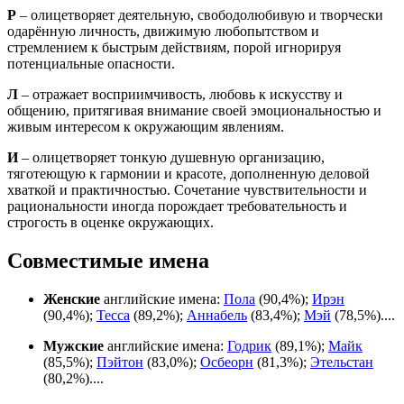
Р
– олицетворяет деятельную, свободолюбивую и творчески
одарённую личность, движимую любопытством и
стремлением к быстрым действиям, порой игнорируя
потенциальные опасности.
Л
– отражает восприимчивость, любовь к искусству и
общению, притягивая внимание своей эмоциональностью и
живым интересом к окружающим явлениям.
И
– олицетворяет тонкую душевную организацию,
тяготеющую к гармонии и красоте, дополненную деловой
хваткой и практичностью. Сочетание чувствительности и
рациональности иногда порождает требовательность и
строгость в оценке окружающих.
Совместимые имена
Женские
английские имена:
Пола
(90,4%);
Ирэн
(90,4%);
Тесса
(89,2%);
Аннабель
(83,4%);
Мэй
(78,5%)....
Мужские
английские имена:
Годрик
(89,1%);
Майк
(85,5%);
Пэйтон
(83,0%);
Осбеорн
(81,3%);
Этельстан
(80,2%)....