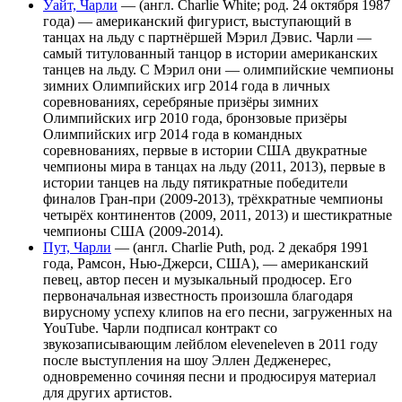
Уайт, Чарли
— (англ. Charlie White; род. 24 октября 1987
года) — американский фигурист, выступающий в
танцах на льду с партнёршей Мэрил Дэвис. Чарли —
самый титулованный танцор в истории американских
танцев на льду. С Мэрил они — олимпийские чемпионы
зимних Олимпийских игр 2014 года в личных
соревнованиях, серебряные призёры зимних
Олимпийских игр 2010 года, бронзовые призёры
Олимпийских игр 2014 года в командных
соревнованиях, первые в истории США двукратные
чемпионы мира в танцах на льду (2011, 2013), первые в
истории танцев на льду пятикратные победители
финалов Гран-при (2009-2013), трёхкратные чемпионы
четырёх континентов (2009, 2011, 2013) и шестикратные
чемпионы США (2009-2014).
Пут, Чарли
— (англ. Charlie Puth, род. 2 декабря 1991
года, Рамсон, Нью-Джерси, США), — американский
певец, автор песен и музыкальный продюсер. Его
первоначальная известность произошла благодаря
вирусному успеху клипов на его песни, загруженных на
YouTube. Чарли подписал контракт со
звукозаписывающим лейблом eleveneleven в 2011 году
после выступления на шоу Эллен Дедженерес,
одновременно сочиняя песни и продюсируя материал
для других артистов.