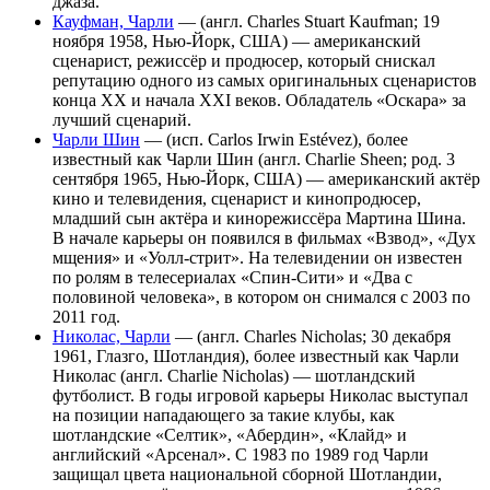
джаза.
Кауфман, Чарли
— (англ. Charles Stuart Kaufman; 19
ноября 1958, Нью-Йорк, США) — американский
сценарист, режиссёр и продюсер, который снискал
репутацию одного из самых оригинальных сценаристов
конца XX и начала XXI веков. Обладатель «Оскара» за
лучший сценарий.
Чарли Шин
— (исп. Carlos Irwin Estévez), более
известный как Чарли Шин (англ. Charlie Sheen; род. 3
сентября 1965, Нью-Йорк, США) — американский актёр
кино и телевидения, сценарист и кинопродюсер,
младший сын актёра и кинорежиссёра Мартина Шина.
В начале карьеры он появился в фильмах «Взвод», «Дух
мщения» и «Уолл-стрит». На телевидении он известен
по ролям в телесериалах «Спин-Сити» и «Два с
половиной человека», в котором он снимался с 2003 по
2011 год.
Николас, Чарли
— (англ. Charles Nicholas; 30 декабря
1961, Глазго, Шотландия), более известный как Чарли
Николас (англ. Charlie Nicholas) — шотландский
футболист. В годы игровой карьеры Николас выступал
на позиции нападающего за такие клубы, как
шотландские «Селтик», «Абердин», «Клайд» и
английский «Арсенал». С 1983 по 1989 год Чарли
защищал цвета национальной сборной Шотландии,