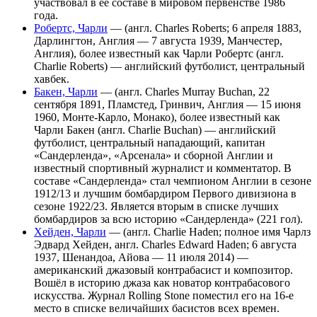
участвовал в её составе в мировом первенстве 1986
года.
Робертс, Чарли
— (англ. Charles Roberts; 6 апреля 1883,
Дарлингтон, Англия — 7 августа 1939, Манчестер,
Англия), более известный как Чарли Робертс (англ.
Charlie Roberts) — английский футболист, центральный
хавбек.
Бакен, Чарли
— (англ. Charles Murray Buchan, 22
сентября 1891, Пламстед, Гринвич, Англия — 15 июня
1960, Монте-Карло, Монако), более известный как
Чарли Бакен (англ. Charlie Buchan) — английский
футболист, центральный нападающий, капитан
«Сандерленда», «Арсенала» и сборной Англии и
известный спортивный журналист и комментатор. В
составе «Сандерленда» стал чемпионом Англии в сезоне
1912/13 и лучшим бомбардиром Первого дивизиона в
сезоне 1922/23. Является вторым в списке лучших
бомбардиров за всю историю «Сандерленда» (221 гол).
Хейден, Чарли
— (англ. Charlie Haden; полное имя Чарлз
Эдвард Хейден, англ. Charles Edward Haden; 6 августа
1937, Шенандоа, Айова — 11 июля 2014) —
американский джазовый контрабасист и композитор.
Вошёл в историю джаза как новатор контрабасового
искусства. Журнал Rolling Stone поместил его на 16-е
место в списке величайших басистов всех времен.