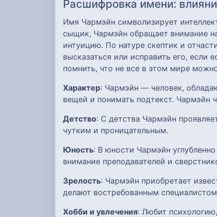
Расшифровка имени: влияние
Имя Чармэйн символизирует интеллект
сыщик, Чармэйн обращает внимание на 
интуицию. По натуре скептик и отчас
высказаться или исправить его, если е
помнить, что не все в этом мире можн
Характер
: Чармэйн — человек, облад
вещей и понимать подтекст. Чармэйн 
Детство
: С детства Чармэйн проявляе
чутким и проницательным.
Юность
: В юности Чармэйн углубленн
внимание преподавателей и сверстник
Зрелость
: Чармэйн приобретает извес
делают востребованным специалистом
Хобби и увлечения
: Любит психологию