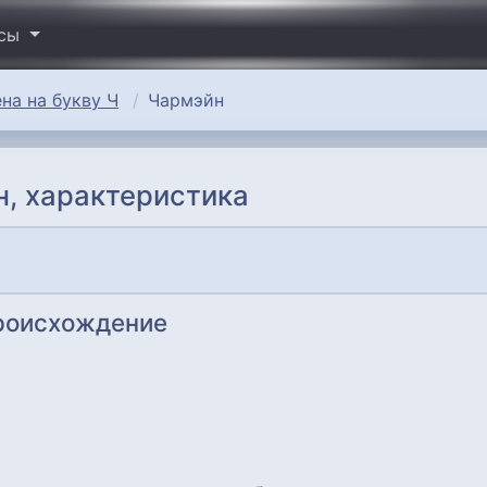
исы
на на букву Ч
Чармэйн
, характеристика
происхождение