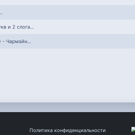
..
укв и 2 слога...
) - Чармэйн...
Политика конфиденциальности