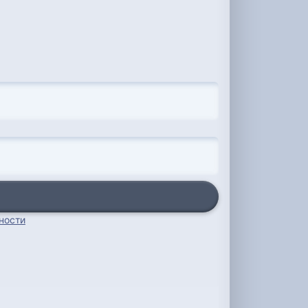
ности