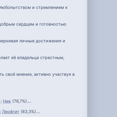
 любопытством и стремлением к
 добрым сердцем и готовностью
черкивая личные достижения и
лает её владельца страстным,
ь своё мнение, активно участвуя в
);
Ник
(76,7%)....
;
Леофгит
(83,3%)....