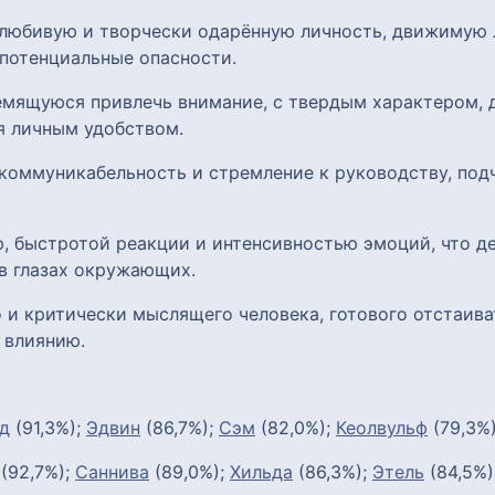
олюбивую и творчески одарённую личность, движимую
потенциальные опасности.
ремящуюся привлечь внимание, с твердым характером,
я личным удобством.
коммуникабельность и стремление к руководству, под
, быстротой реакции и интенсивностью эмоций, что де
в глазах окружающих.
 и критически мыслящего человека, готового отстаиват
 влиянию.
д
(91,3%);
Эдвин
(86,7%);
Сэм
(82,0%);
Кеолвульф
(79,3%
(92,7%);
Саннива
(89,0%);
Хильда
(86,3%);
Этель
(84,5%)