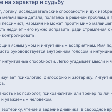
 на характер и судьбу
, логику, исследовательские способности и дух изобр
мельчайшие детали, полагаясь в решении проблем, в п
ти пессимист, Чармэйн не может пройти мимо малейше
сть недочет - его нужно исправить, ради стремления к
о контролировать.
ающий ясным умом и интуитивным восприятием. Имя по
часто руководствуется внутренним голосом и интуицие
т интуитивные способности. Легко угадывает мысли и 
о изучает психологию, философию и эзотерику. Интуит
ов.
тность как психолог, психоаналитик или тренер по лич
 и уважаемым человеком.
, эзотерику, чтение и ведение дневника. В свободное 