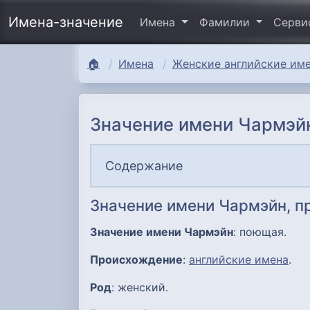
Имена-значение
Имена
Фамилии
Серв
🏠
Имена
Женские английские име
Значение имени Чармэйн
Содержание
Значение имени Чармэйн, 
Значение имени Чармэйн
: поющая.
Происхождение
:
английские имена
.
Род
: женский.