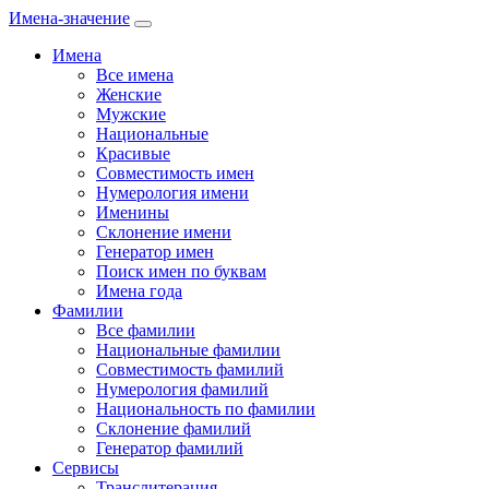
Имена-значение
Имена
Все имена
Женские
Мужские
Национальные
Красивые
Совместимость имен
Нумерология имени
Именины
Склонение имени
Генератор имен
Поиск имен по буквам
Имена года
Фамилии
Все фамилии
Национальные фамилии
Совместимость фамилий
Нумерология фамилий
Национальность по фамилии
Склонение фамилий
Генератор фамилий
Сервисы
Транслитерация