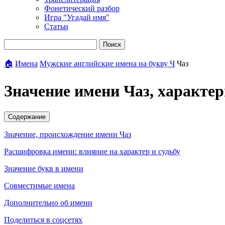
Фонетический разбор
Игра "Угадай имя"
Статьи
Поиск
🏠
Имена
Мужские английские имена на букву Ч
Чаз
Значение имени Чаз, характе
Содержание
Значение, происхождение имени Чаз
Расшифровка имени: влияние на характер и судьбу
Значение букв в имени
Совместимые имена
Дополнительно об имени
Поделиться в соцсетях