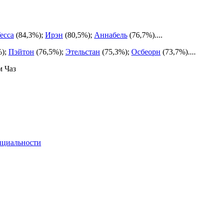
есса
(84,3%);
Ирэн
(80,5%);
Аннабель
(76,7%)....
%);
Пэйтон
(76,5%);
Этельстан
(75,3%);
Осбеорн
(73,7%)....
м Чаз
нциальности