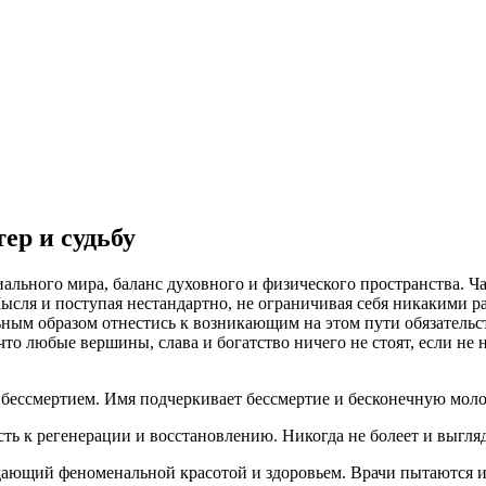
ер и судьбу
риального мира, баланс духовного и физического пространства. Ч
ысля и поступая нестандартно, не ограничивая себя никакими р
ным образом отнестись к возникающим на этом пути обязательс
то любые вершины, слава и богатство ничего не стоят, если не 
бессмертием. Имя подчеркивает бессмертие и бесконечную молод
сть к регенерации и восстановлению. Никогда не болеет и выгля
ладающий феноменальной красотой и здоровьем. Врачи пытаются и