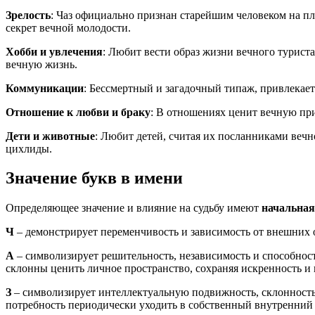
Зрелость
: Чаз официально признан старейшим человеком на пл
секрет вечной молодости.
Хобби и увлечения
: Любит вести образ жизни вечного турист
вечную жизнь.
Коммуникации
: Бессмертный и загадочный типаж, привлекае
Отношение к любви и браку
: В отношениях ценит вечную пр
Дети и животные
: Любит детей, считая их посланниками веч
цихлиды.
Значение букв в имени
Определяющее значение и влияние на судьбу имеют
начальная
Ч
– демонстрирует переменчивость и зависимость от внешних 
А
– символизирует решительность, независимость и способност
склонны ценить личное пространство, сохраняя искренность и 
З
– символизирует интеллектуальную подвижность, склонность
потребность периодически уходить в собственный внутренний 