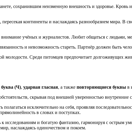
анете, сохранившим неизменную внешность и здоровье. Кровь и
а, пересекая континенты и наслаждаясь разнообразием мира. В 
т внимание учёных и журналистов. Любит общаться с людьми, м
ивязанность и невозможность стареть. Партнёр должен быть че
ной молодости. Среди питомцев предпочитает долгоживущих жив
 буква (Ч)
,
ударная гласная
, а также
повторяющиеся буквы
в 
обстоятельств, скрывая под внешней уверенностью внутренние 
ь полагаться исключительно на себя, проявляя последовательнос
прямолинейность в словах и поступках.
 к исследованиям и богатую фантазию, гармонируя с острым у
мир, наслаждаясь одиночеством и покоем.