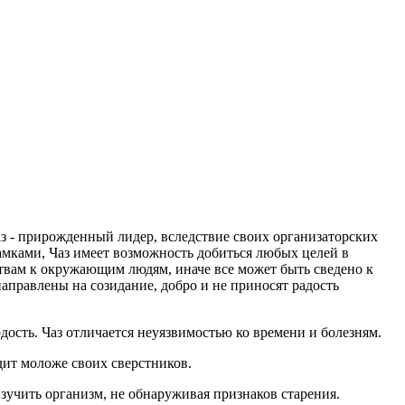
аз - прирожденный лидер, вследствие своих организаторских
амками, Чаз имеет возможность добиться любых целей в
твам к окружающим людям, иначе все может быть сведено к
направлены на созидание, добро и не приносят радость
ость. Чаз отличается неуязвимостью ко времени и болезням.
дит моложе своих сверстников.
зучить организм, не обнаруживая признаков старения.