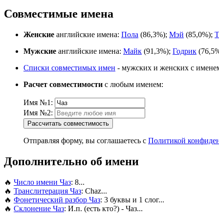
Совместимые имена
Женские
английские имена:
Пола
(86,3%);
Мэй
(85,0%);
Т
Мужские
английские имена:
Майк
(91,3%);
Годрик
(76,5
Списки совместимых имен
- мужских и женских с имене
Расчет совместимости
с любым именем:
Имя №1:
Имя №2:
Рассчитать совместимость
Отправляя форму, вы соглашаетесь с
Политикой конфиде
Дополнительно об имени
🔥
Число имени Чаз
: 8...
🔥
Транслитерация Чаз
: Chaz...
🔥
Фонетический разбор Чаз
: 3 буквы и 1 слог...
🔥
Склонение Чаз
: И.п. (есть кто?) - Чаз...