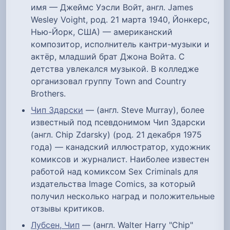
имя — Джеймс Уэсли Войт, англ. James
Wesley Voight, род. 21 марта 1940, Йонкерс,
Нью-Йорк, США) — американский
композитор, исполнитель кантри-музыки и
актёр, младший брат Джона Войта. С
детства увлекался музыкой. В колледже
организовал группу Town and Country
Brothers.
Чип Здарски
— (англ. Steve Murray), более
известный под псевдонимом Чип Здарски
(англ. Chip Zdarsky) (род. 21 декабря 1975
года) — канадский иллюстратор, художник
комиксов и журналист. Наиболее известен
работой над комиксом Sex Criminals для
издательства Image Comics, за который
получил несколько наград и положительные
отзывы критиков.
Лубсен, Чип
— (англ. Walter Harry "Chip"