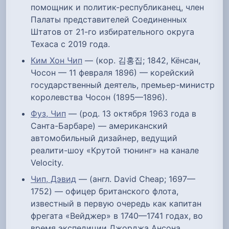
помощник и политик-республиканец, член
Палаты представителей Соединенных
Штатов от 21-го избирательного округа
Техаса с 2019 года.
Ким Хон Чип
— (кор. 김홍집; 1842, Кёнсан,
Чосон — 11 февраля 1896) — корейский
государственный деятель, премьер-министр
королевства Чосон (1895—1896).
Фуз, Чип
— (род. 13 октября 1963 года в
Санта-Барбаре) — американский
автомобильный дизайнер, ведущий
реалити-шоу «Крутой тюнинг» на канале
Velocity.
Чип, Дэвид
— (англ. David Cheap; 1697—
1752) — офицер британского флота,
известный в первую очередь как капитан
фрегата «Вейджер» в 1740—1741 годах, во
время экспедиции Джорджа Ансона.