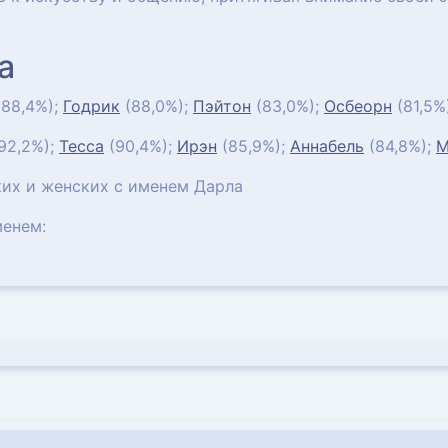
а
88,4%);
Годрик
(88,0%);
Пэйтон
(83,0%);
Осбеорн
(81,5%
92,2%);
Тесса
(90,4%);
Ирэн
(85,9%);
Аннабель
(84,8%);
М
их и женских с именем Дарла
енем: