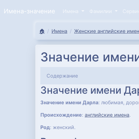
Имена-значение
Имена
Фамилии
Серв
🏠
Имена
Женские английские имен
Значение имени
Содержание
Значение имени Да
Значение имени Дарла
: любимая, доро
Происхождение
:
английские имена
.
Род
: женский.