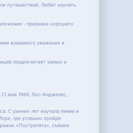
или путешествий. Любит изучать
изложения - признаки хорошего
иями взаимного уважения и
омцев предпочитает умных и
; 21 мая 1966, Лос-Анджелес,
са. С ранних лет изучала пение и
Йорк, где успешно пройдя
тражек «Пострелята», съёмки