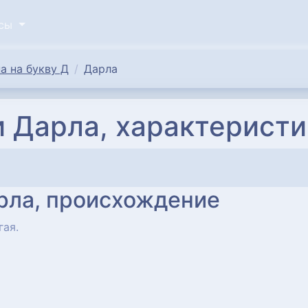
исы
а на букву Д
Дарла
 Дарла, характеристи
рла, происхождение
гая.