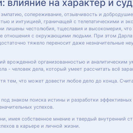
 влияние на характер и су
 эмпатию, сопереживание, отзывчивость и добродушие
тью и интуицией, граничащей с телепатическими и эк
они лишены честолюбия, тщеславия и высокомерия, что
ые отношения с окружающими людьми. При этом Дарла 
 достаточно тяжело переносит даже незначительные не
щий врожденной организованностью и аналитическим у
ла - человек дела, который умеет рассчитать всё зара
етя тем, что может довести любое дело до конца. Счит
 под знаком поиска истины и разработки эффективных 
значительных успехов.
зни, имея собственное мнение и твердый внутренний с
пехов в карьере и личной жизни.