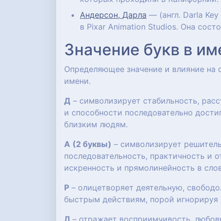
Андерсон, Дарла
— (англ. Darla Ke
в Pixar Animation Studios. Она со
Значение букв в им
Определяющее значение и влияние на
имени.
Д
– символизирует стабильность, расс
и способности последовательно достиг
близким людям.
А
(2 буквы)
– символизирует решительн
последовательность, практичность и о
искренность и прямолинейность в слов
Р
– олицетворяет деятельную, свобод
быстрым действиям, порой игнорируя 
Л
– отражает восприимчивость, любов