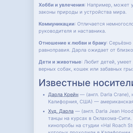
Хобби и увлечения
: Например, может 
законы природы и устройства мира.
Коммуникации
: Отличается немногосл
руководителя и наставника.
Отношение к любви и браку
: Серьёзно
равноправия. Дарла ожидает от близк
Дети и животные
: Любит детей, умее
верных собак, кошек или забавных гры
Известные носител
Дарла Крейн
— (англ. Darla Crane),
Калифорния, США) — американская
Худ, Дарла
— (англ. Darla Jean Hoo
танцы на курсах в Оклахома-Сити.
кинопробы на студии «Hal Roach S
которых проходили в Калифорнии.