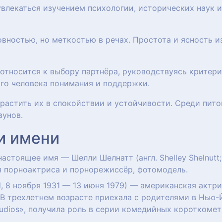
увлекаться изучением психологии, исторических наук 
овностью, но меткостью в речах. Простота и ясность 
 относится к выбору партнёра, руководствуясь критер
ого человека понимания и поддержки.
т растить их в спокойствии и устойчивости. Среди пит
зунов.
и имени
 настоящее имя — Шелли Шелнатт (англ. Shelley Shelnutt
 порноактриса и порнорежиссёр, фотомодель.
d, 8 ноября 1931 — 13 июня 1979) — американская актри
 В трехлетнем возрасте приехала с родителями в Нью-
tudios», получила роль в серии комедийных короткоме