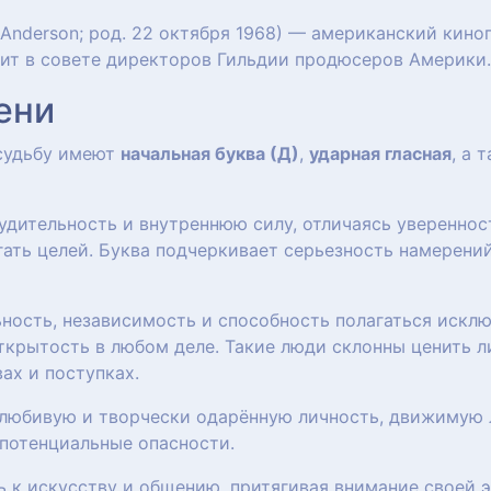
y Anderson; род. 22 октября 1968) — американский кин
стоит в совете директоров Гильдии продюсеров Америки.
ени
 судьбу имеют
начальная буква (Д)
,
ударная гласная
, а 
удительность и внутреннюю силу, отличаясь уверенно
ать целей. Буква подчеркивает серьезность намерений
ость, независимость и способность полагаться исклю
ткрытость в любом деле. Такие люди склонны ценить л
ах и поступках.
олюбивую и творчески одарённую личность, движимую
потенциальные опасности.
ь к искусству и общению, притягивая внимание своей