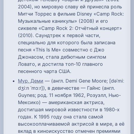
2004), но мировую славу ей принесла роль
Митчи Торрес в фильме Disney «Camp Rock:
Музыкальные каникулы» (2008) и его
сиквеле «Camp Rock 2: Отчётный концерт»
(2010). Саундтрек к первой части,
специально для которого была записана
песня «This Is Me» совместно с Джо
Джонасом, стала дебютным синглом
Ловато, и достигла топ-10 главного
песенного чарта США.
Мур, Деми
— (англ. Demi Gene Moore; [dəˈmiː
dʒiːn ˈmɔːr]), в девичестве — Гайнс (англ.
Guynes; род. 11 ноября 1962, Розуэлл, Нью-
Мексико) — американская актриса,
достигшая мировой известности в 1980-х
годах. К 1995 году она стала самой
высокооплачиваемой актрисой в мире, а её
вклад в киноискусство отмечен премиями