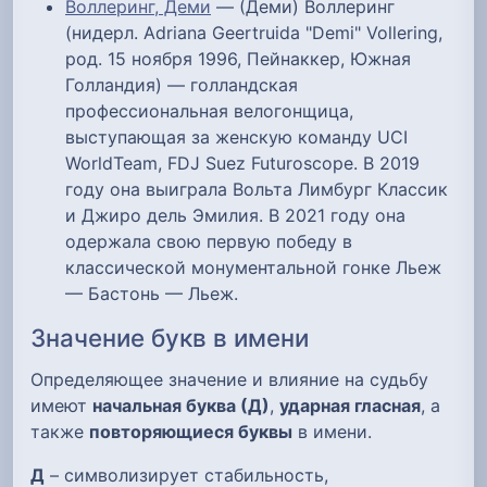
Воллеринг, Деми
— (Деми) Воллеринг
(нидерл. Adriana Geertruida "Demi" Vollering,
род. 15 ноября 1996, Пейнаккер, Южная
Голландия) — голландская
профессиональная велогонщица,
выступающая за женскую команду UCI
WorldTeam, FDJ Suez Futuroscope. В 2019
году она выиграла Вольта Лимбург Классик
и Джиро дель Эмилия. В 2021 году она
одержала свою первую победу в
классической монументальной гонке Льеж
— Бастонь — Льеж.
Значение букв в имени
Определяющее значение и влияние на судьбу
имеют
начальная буква (Д)
,
ударная гласная
, а
также
повторяющиеся буквы
в имени.
Д
– символизирует стабильность,