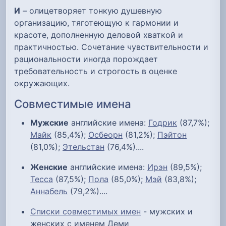
И
– олицетворяет тонкую душевную
организацию, тяготеющую к гармонии и
красоте, дополненную деловой хваткой и
практичностью. Сочетание чувствительности и
рациональности иногда порождает
требовательность и строгость в оценке
окружающих.
Совместимые имена
Мужские
английские имена:
Годрик
(87,7%);
Майк
(85,4%);
Осбеорн
(81,2%);
Пэйтон
(81,0%);
Этельстан
(76,4%)....
Женские
английские имена:
Ирэн
(89,5%);
Тесса
(87,5%);
Пола
(85,0%);
Мэй
(83,8%);
Аннабель
(79,2%)....
Списки совместимых имен
- мужских и
женских с именем Деми