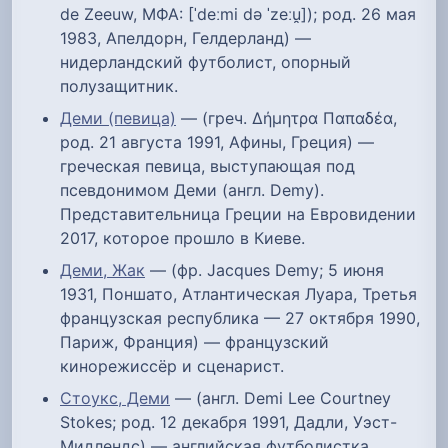
de Zeeuw, МФА: [ˈdeːmi də ˈzeːu̯]); род. 26 мая
1983, Апелдорн, Гелдерланд) —
нидерландский футболист, опорный
полузащитник.
Деми (певица)
— (греч. Δήμητρα Παπαδέα,
род. 21 августа 1991, Афины, Греция) —
греческая певица, выступающая под
псевдонимом Деми (англ. Demy).
Представительница Греции на Евровидении
2017, которое прошло в Киеве.
Деми, Жак
— (фр. Jacques Demy; 5 июня
1931, Поншато, Атлантическая Луара, Третья
французская республика — 27 октября 1990,
Париж, Франция) — французский
кинорежиссёр и сценарист.
Стоукс, Деми
— (англ. Demi Lee Courtney
Stokes; род. 12 декабря 1991, Дадли, Уэст-
Мидлендс) — английская футболистка,