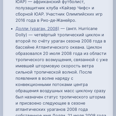
ЮАР) — африканский футболист,
полузащитник клуба «Кайзер Чифс» и
сборной ЮАР. Участник Олимпийских игр
2016 года в Рио-де-Жанейро.
Долли (ураган, 2008)
— (англ. Hurricane
Dolly) — четвёртый тропический циклон и
второй по счёту ураган сезона 2008 года в
бассейне Атлантического океана. Циклон
образовался 20 июля 2008 года из области
тропического возмущения, связанной с уже
имевшей штормовую скорость ветра
сильной тропической волной. После
появления в волне наряду с
конвекционными потоками центра
обращения воздушных масс циклону сразу
был назначен статус тропического шторма
и присвоено следующее в сезоне
атлантических ураганов 2008 года
собственное имя Долли. 21 июля 2008 года