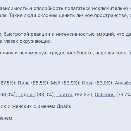
ависимость и способность полагаться исключительно н
ле. Такие люди склонны ценить личное пространство, 
.
, быстротой реакции и интенсивностью эмоций, что де
в глазах окружающих.
плину и неизменную трудоспособность, наделяя своего
87,5%);
Пола
(85,5%);
Мэй
(83,9%);
Ирэн
(83,0%);
Аннаб
98,0%);
Годрик
(88,0%);
Пэйтон
(82,5%);
Осбеорн
(79,7%
их и женских с именем Драйк
енем: