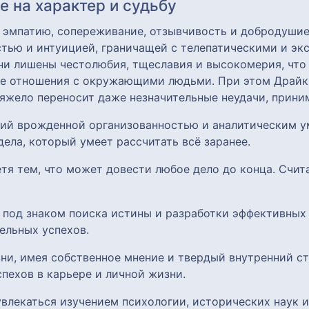
 на характер и судьбу
 эмпатию, сопереживание, отзывчивость и добродушие
тью и интуицией, граничащей с телепатическими и эк
они лишены честолюбия, тщеславия и высокомерия, что
ые отношения с окружающими людьми. При этом Драйк
тяжело переносит даже незначительные неудачи, прини
щий врожденной организованностью и аналитическим у
дела, который умеет рассчитать всё заранее.
етя тем, что может довести любое дело до конца. Счи
 под знаком поиска истины и разработки эффективных 
ельных успехов.
зни, имея собственное мнение и твердый внутренний с
пехов в карьере и личной жизни.
увлекаться изучением психологии, исторических наук 