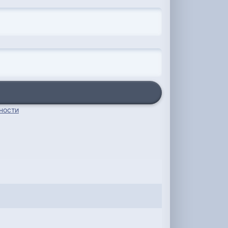
ности