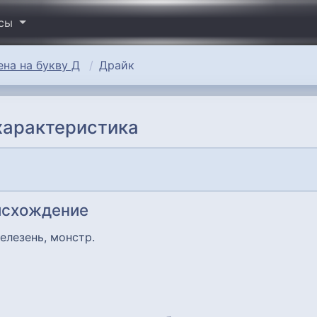
исы
на на букву Д
Драйк
характеристика
исхождение
селезень, монстр.