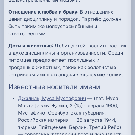
Отношение к любви и браку
: В отношениях
ценит дисциплину и порядок. Партнёр должен
быть таким же целеустремлённым и
ответственным.
Дети и животные
: Любит детей, воспитывает их
в духе дисциплины и организованности. Среди
питомцев предпочитает послушных и
преданных животных, таких как золотистые
ретриверы или шотландские вислоухие кошки.
Известные носители имени
Джалиль, Муса Мустафович
— (тат. Муса
Мостафа улы Җәлил; 2 (15) февраля 1906,
Мустафино, Оренбургская губерния,
Российская империя — 25 августа 1944,
тюрьма Плётцензее, Берлин, Третий Рейх)
— советский татарский поэт и журналист,