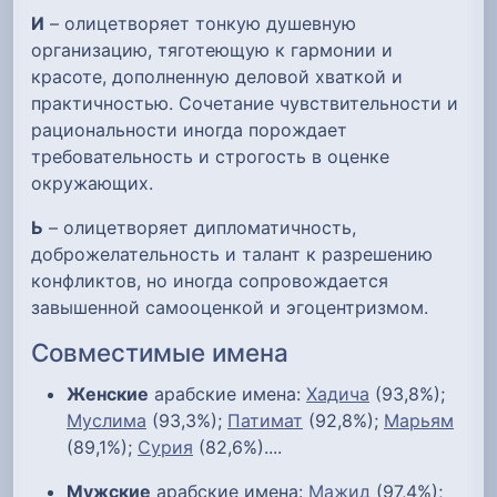
И
– олицетворяет тонкую душевную
организацию, тяготеющую к гармонии и
красоте, дополненную деловой хваткой и
практичностью. Сочетание чувствительности и
рациональности иногда порождает
требовательность и строгость в оценке
окружающих.
Ь
– олицетворяет дипломатичность,
доброжелательность и талант к разрешению
конфликтов, но иногда сопровождается
завышенной самооценкой и эгоцентризмом.
Совместимые имена
Женские
арабские имена:
Хадича
(93,8%);
Муслима
(93,3%);
Патимат
(92,8%);
Марьям
(89,1%);
Сурия
(82,6%)....
Мужские
арабские имена:
Мажид
(97,4%);