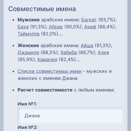
Совместимые имена
Мужские
арабские имена:
Багдат
(93,7%);
Баха
(91,3%);
Абрек
(90,0%);
Акиф
(88,4%);
Таймулла
(82,0%)....
Женские
арабские имена:
Айша
(91,3%);
Джамиля
(88,5%);
Хабиба
(86,7%);
Алия
(85,9%);
Камалия
(82,4%)....
Списки совместимых имен
- мужских и
женских с именем Джана
Расчет совместимости
с любым именем:
Имя №1:
Имя №2: