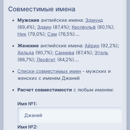
Совместимые имена
Мужские
английские имена:
Эдмунд
(89,4%);
Эдвин
(87,4%);
Кеолвульф
(80,1%);
Ник
(79,0%);
Сэм
(76,5%)....
Женские
английские имена:
Айрин
(92,2%);
Хильда
(90,7%);
Саннива
(87,4%);
Этель
(86,7%);
Леофгит
(84,2%)....
Списки совместимых имен
- мужских и
женских с именем Джаней
Расчет совместимости
с любым именем:
Имя №1:
Имя №2: