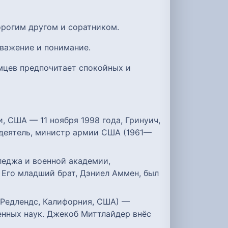
орогим другом и соратником.
уважение и понимание.
мцев предпочитает спокойных и
кки, США — 11 ноября 1998 года, Гринуич,
деятель, министр армии США (1961—
леджа и военной академии,
Его младший брат, Дэниел Аммен, был
6, Редлендс, Калифорния, США) —
енных наук. Джекоб Миттлайдер внёс