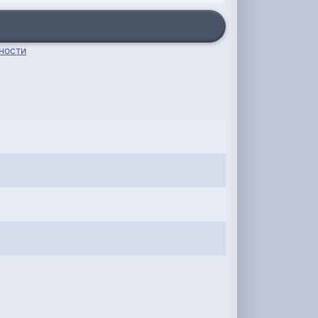
ности