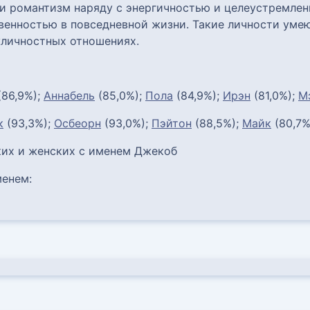
и романтизм наряду с энергичностью и целеустремлен
венностью в повседневной жизни. Такие личности уме
жличностных отношениях.
86,9%);
Аннабель
(85,0%);
Пола
(84,9%);
Ирэн
(81,0%);
М
к
(93,3%);
Осбеорн
(93,0%);
Пэйтон
(88,5%);
Майк
(80,7%
их и женских с именем Джекоб
енем: