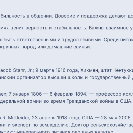
абильность в общении. Доверие и поддержка делают д
ниях ценит верность и стабильность. Важны взаимное 
 их быть ответственными и трудолюбивыми. Среди пито
 крупных пород или домашние свиньи.
Jacob Stahr, Jr.; 9 марта 1916 года, Хикмен, штат Кенту
анский организатор высшей школы и государственный 
en; 7 января 1806 — 6 февраля 1894) — профессор кол
едеральной армии во время Гражданской войны в США. 
 R. Mittleider, 23 апреля 1918 года, США — 28 мая 200
нт и эксперт по земледелию. Доктор сельскохозяйств
актику минерального питания овощных культур.