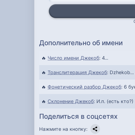
Дополнительно об имени
🔥
Число имени Джекоб
: 4...
🔥
Транслитерация Джекоб
: Dzhekob...
🔥
Фонетический разбор Джекоб
: 6 бу
🔥
Склонение Джекоб
: И.п. (есть кто?)
Поделиться в соцсетях
Нажмите на кнопку: