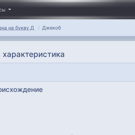
исы
на на букву Д
Джекоб
 характеристика
роисхождение