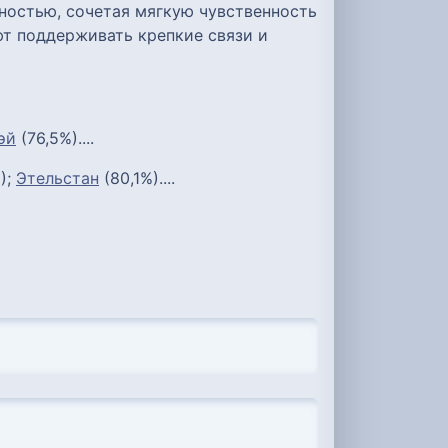
ностью, сочетая мягкую чувственность
ют поддерживать крепкие связи и
эй
(76,5%)....
);
Этельстан
(80,1%)....