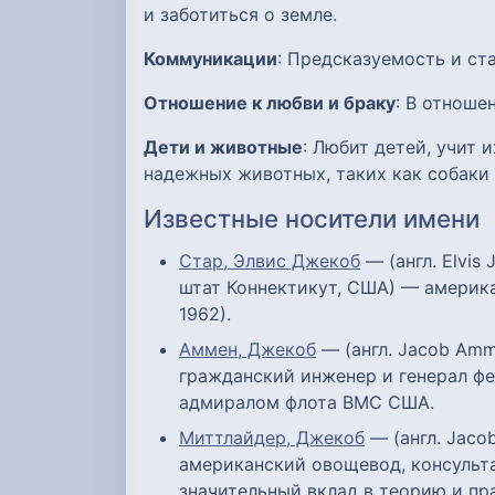
и заботиться о земле.
Коммуникации
: Предсказуемость и ст
Отношение к любви и браку
: В отноше
Дети и животные
: Любит детей, учит
надежных животных, таких как собаки
Известные носители имени
Стар, Элвис Джекоб
— (англ. Elvis 
штат Коннектикут, США) — америк
1962).
Аммен, Джекоб
— (англ. Jacob Amm
гражданский инженер и генерал ф
адмиралом флота ВМС США.
Миттлайдер, Джекоб
— (англ. Jacob
американский овощевод, консульта
значительный вклад в теорию и пр