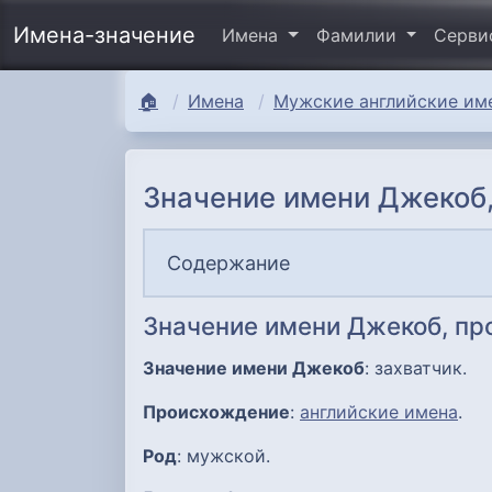
Имена-значение
Имена
Фамилии
Серв
🏠
Имена
Мужские английские име
Значение имени Джекоб,
Содержание
Значение имени Джекоб, п
Значение имени Джекоб
: захватчик.
Происхождение
:
английские имена
.
Род
: мужской.