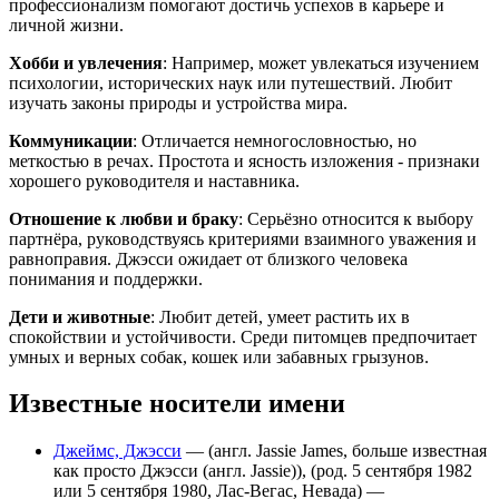
профессионализм помогают достичь успехов в карьере и
личной жизни.
Хобби и увлечения
: Например, может увлекаться изучением
психологии, исторических наук или путешествий. Любит
изучать законы природы и устройства мира.
Коммуникации
: Отличается немногословностью, но
меткостью в речах. Простота и ясность изложения - признаки
хорошего руководителя и наставника.
Отношение к любви и браку
: Серьёзно относится к выбору
партнёра, руководствуясь критериями взаимного уважения и
равноправия. Джэсси ожидает от близкого человека
понимания и поддержки.
Дети и животные
: Любит детей, умеет растить их в
спокойствии и устойчивости. Среди питомцев предпочитает
умных и верных собак, кошек или забавных грызунов.
Известные носители имени
Джеймс, Джэсси
— (англ. Jassie James, больше известная
как просто Джэсси (англ. Jassie)), (род. 5 сентября 1982
или 5 сентября 1980, Лас-Вегас, Невада) —