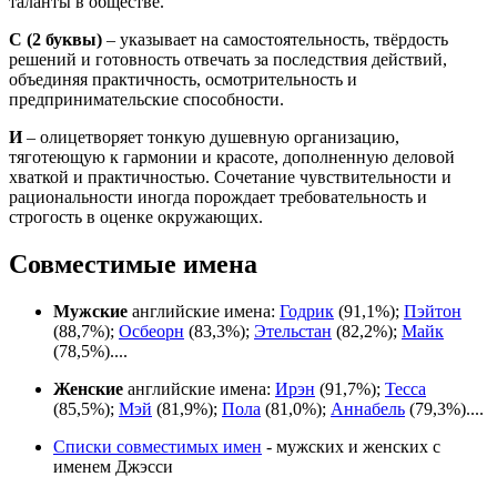
таланты в обществе.
С
(2 буквы)
– указывает на самостоятельность, твёрдость
решений и готовность отвечать за последствия действий,
объединяя практичность, осмотрительность и
предпринимательские способности.
И
– олицетворяет тонкую душевную организацию,
тяготеющую к гармонии и красоте, дополненную деловой
хваткой и практичностью. Сочетание чувствительности и
рациональности иногда порождает требовательность и
строгость в оценке окружающих.
Совместимые имена
Мужские
английские имена:
Годрик
(91,1%);
Пэйтон
(88,7%);
Осбеорн
(83,3%);
Этельстан
(82,2%);
Майк
(78,5%)....
Женские
английские имена:
Ирэн
(91,7%);
Тесса
(85,5%);
Мэй
(81,9%);
Пола
(81,0%);
Аннабель
(79,3%)....
Списки совместимых имен
- мужских и женских с
именем Джэсси