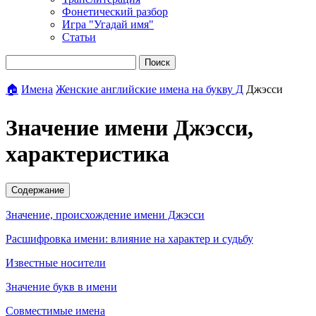
Фонетический разбор
Игра "Угадай имя"
Статьи
Поиск
🏠
Имена
Женские английские имена на букву Д
Джэсси
Значение имени Джэсси,
характеристика
Содержание
Значение, происхождение имени Джэсси
Расшифровка имени: влияние на характер и судьбу
Известные носители
Значение букв в имени
Совместимые имена