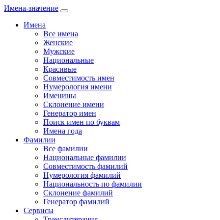
Имена-значение
Имена
Все имена
Женские
Мужские
Национальные
Красивые
Совместимость имен
Нумерология имени
Именины
Склонение имени
Генератор имен
Поиск имен по буквам
Имена года
Фамилии
Все фамилии
Национальные фамилии
Совместимость фамилий
Нумерология фамилий
Национальность по фамилии
Склонение фамилий
Генератор фамилий
Сервисы
Транслитерация