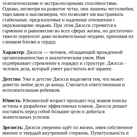
телепатическими и экстрасенсорными способностями.
Однако, несмотря на развитое чутье, они лишены честолюбия,
тщеславия и высокомерия, что позволяет им выстраивать
стабильные, предсказуемые и надежные отношения с
окружающими людьми. При этом Джэсси стремится к
гармонии и равновесию во всех сферах жизни, но достаточно
тяжело переносит даже незначительные неудачи, принимая их
слишком близко к сердцу.
Характер
: Джэсси — человек, обладающий врожденной
организованностью и аналитическим умом. Имя
подчёркивает стремление к порядку и структуре. Джэсси -
человек дела, который умеет рассчитать всё заранее.
Детство
: Уже в детстве Джэсси выделяетя тем, что может
довести любое дело до конца. Считается ответственным и
исполнительным ребенком.
Юность
: Юношеский возраст проходит под знаком поиска
истины и разработки эффективных планов. Джэсси решает
поставить перед собой большие цели и добиться
значительных успехов.
Зрелость
: Джэсси уверенно идёт по жизни, имея собственное
мнение и твердый внутренний стержень. Пунктуальность и