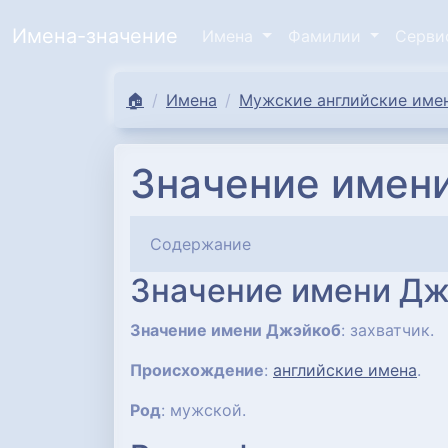
Имена-значение
Имена
Фамилии
Серв
🏠
Имена
Мужские английские имен
Значение имени
Содержание
Значение имени Дж
Значение имени Джэйкоб
: захватчик.
Происхождение
:
английские имена
.
Род
: мужской.