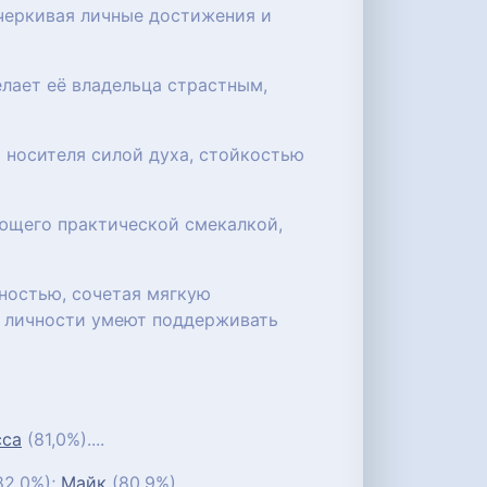
черкивая личные достижения и
лает её владельца страстным,
 носителя силой духа, стойкостью
ающего практической смекалкой,
ностью, сочетая мягкую
е личности умеют поддерживать
сса
(81,0%)....
82,0%);
Майк
(80,9%)....