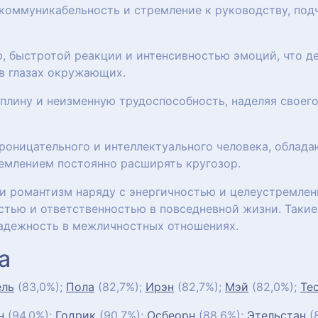
коммуникабельность и стремление к руководству, под
, быстротой реакции и интенсивностью эмоций, что де
в глазах окружающих.
плину и неизменную трудоспособность, наделяя своего
роницательного и интеллектуального человека, облад
емлением постоянно расширять кругозор.
и романтизм наряду с энергичностью и целеустремлен
стью и ответственностью в повседневной жизни. Таки
 надежность в межличностных отношениях.
а
ель
(83,0%);
Пола
(82,7%);
Ирэн
(82,7%);
Мэй
(82,0%);
Те
н
(94,0%);
Годрик
(90,7%);
Осбеорн
(88,6%);
Этельстан
(