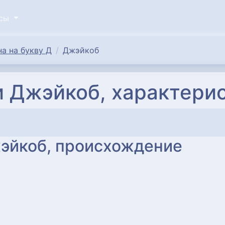
исы
а на букву Д
Джэйкоб
 Джэйкоб, характери
эйкоб, происхождение