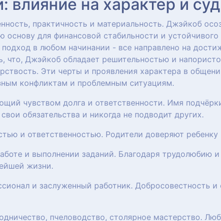
 влияние на характер и су
ность, практичность и материальность. Джэйкоб осоз
ю основу для финансовой стабильности и устойчивого
 подход в любом начинании - все направлено на дости
ь, что, Джэйкоб обладает решительностью и напористо
рствость. Эти черты и проявления характера в общени
езным конфликтам и проблемным ситуациям.
ющий чувством долга и ответственности. Имя подчёрк
свои обязательства и никогда не подводит других.
остью и ответственностью. Родители доверяют ребенку
работе и выполнении заданий. Благодаря трудолюбию и
нейшей жизни.
ссионал и заслуженный работник. Добросовестность и
родничество, пчеловодство, столярное мастерство. Лю