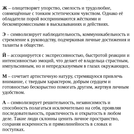
Ж
– олицетворяет упорство, смелость и трудолюбие,
совмещённые с тонким эстетическим чувством. Однако её
обладатели порой воспринимаются жёсткими и
бескомпромиссными в высказываниях и действиях.
Э
– символизирует наблюдательность, коммуникабельность и
стремление к руководству, подчеркивая личные достижения и
таланты в обществе.
Й
– ассоциируется с экспрессивностью, быстротой реакции и
интенсивностью эмоций, что делает её владельца страстным,
импульсивным, но и непредсказуемым в глазах окружающих.
М
– сочетает артистичную натуру, стремящуюся привлечь
внимание, с твердым характером, добрым сердцем и
готовностью бескорыстно помогать другим, жертвуя личным
удобством.
А
– символизирует решительность, независимость и
способность полагаться исключительно на себя, проявляя
последовательность, практичность и открытость в любом
деле. Такие люди склонны ценить личное пространство,
сохраняя искренность и прямолинейность в словах и
поступках.