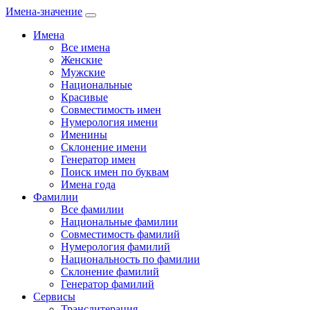
Имена-значение
Имена
Все имена
Женские
Мужские
Национальные
Красивые
Совместимость имен
Нумерология имени
Именины
Склонение имени
Генератор имен
Поиск имен по буквам
Имена года
Фамилии
Все фамилии
Национальные фамилии
Совместимость фамилий
Нумерология фамилий
Национальность по фамилии
Склонение фамилий
Генератор фамилий
Сервисы
Транслитерация