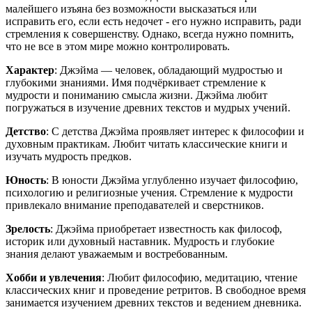
малейшего изъяна без возможности высказаться или
исправить его, если есть недочет - его нужно исправить, ради
стремления к совершенству. Однако, всегда нужно помнить,
что не все в этом мире можно контролировать.
Характер
: Джэйма — человек, обладающий мудростью и
глубокими знаниями. Имя подчёркивает стремление к
мудрости и пониманию смысла жизни. Джэйма любит
погружаться в изучение древних текстов и мудрых учений.
Детство
: С детства Джэйма проявляет интерес к философии и
духовным практикам. Любит читать классические книги и
изучать мудрость предков.
Юность
: В юности Джэйма углубленно изучает философию,
психологию и религиозные учения. Стремление к мудрости
привлекало внимание преподавателей и сверстников.
Зрелость
: Джэйма приобретает известность как философ,
историк или духовный наставник. Мудрость и глубокие
знания делают уважаемым и востребованным.
Хобби и увлечения
: Любит философию, медитацию, чтение
классических книг и проведение ретритов. В свободное время
занимается изучением древних текстов и ведением дневника.