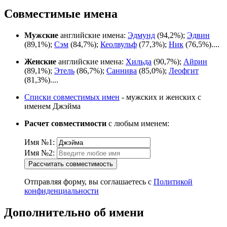
Совместимые имена
Мужские
английские имена:
Эдмунд
(94,2%);
Эдвин
(89,1%);
Сэм
(84,7%);
Кеолвульф
(77,3%);
Ник
(76,5%)....
Женские
английские имена:
Хильда
(90,7%);
Айрин
(89,1%);
Этель
(86,7%);
Саннива
(85,0%);
Леофгит
(81,3%)....
Списки совместимых имен
- мужских и женских с
именем Джэйма
Расчет совместимости
с любым именем:
Имя №1:
Имя №2:
Рассчитать совместимость
Отправляя форму, вы соглашаетесь с
Политикой
конфиденциальности
Дополнительно об имени