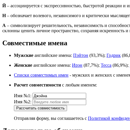
Й
– ассоциируется с экспрессивностью, быстротой реакции и и
Н
– обозначает волевого, независимого и критически мыслящег
А
– символизирует решительность, независимость и способност
склонны ценить личное пространство, сохраняя искренность и 
Совместимые имена
Мужские
английские имена:
Пэйтон
(93,3%);
Годрик
(86,
Женские
английские имена:
Ирэн
(87,7%);
Тесса
(86,9%);
Списки совместимых имен
- мужских и женских с имен
Расчет совместимости
с любым именем:
Имя №1:
Имя №2:
Рассчитать совместимость
Отправляя форму, вы соглашаетесь с
Политикой конфиде