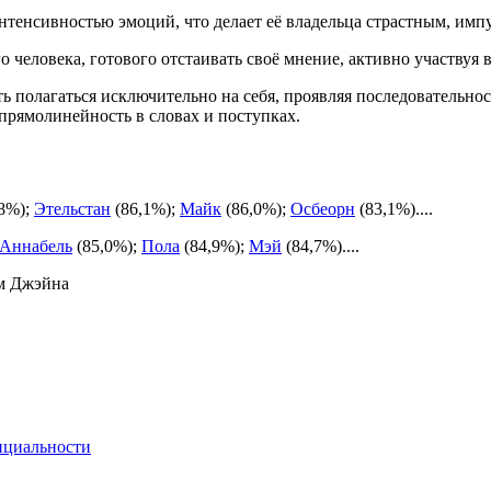
нтенсивностью эмоций, что делает её владельца страстным, им
о человека, готового отстаивать своё мнение, активно участвуя
ь полагаться исключительно на себя, проявляя последовательнос
прямолинейность в словах и поступках.
8%);
Этельстан
(86,1%);
Майк
(86,0%);
Осбеорн
(83,1%)....
Аннабель
(85,0%);
Пола
(84,9%);
Мэй
(84,7%)....
ем Джэйна
нциальности