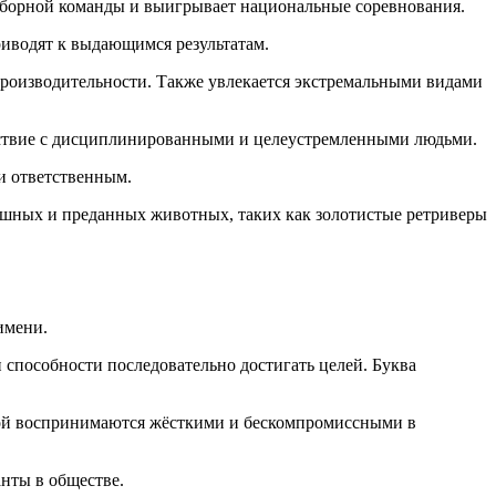
в сборной команды и выигрывает национальные соревнования.
риводят к выдающимся результатам.
производительности. Также увлекается экстремальными видами
действие с дисциплинированными и целеустремленными людьми.
и ответственным.
ушных и преданных животных, таких как золотистые ретриверы
имени.
 способности последовательно достигать целей. Буква
орой воспринимаются жёсткими и бескомпромиссными в
нты в обществе.