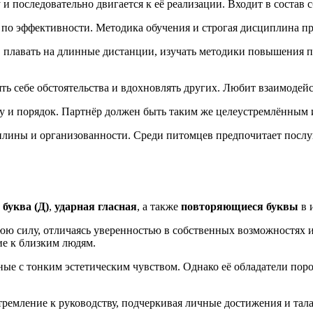
 и последовательно двигается к её реализации. Входит в соста
 по эффективности. Методика обучения и строгая дисциплина п
х, плавать на длинные дистанции, изучать методики повышения 
инять себе обстоятельства и вдохновлять других. Любит взаимо
у и порядок. Партнёр должен быть таким же целеустремлённым 
иплины и организованности. Среди питомцев предпочитает посл
 буква (Д)
,
ударная гласная
, а также
повторяющиеся буквы
в 
юю силу, отличаясь уверенностью в собственных возможностях и
ие к близким людям.
нные с тонким эстетическим чувством. Однако её обладатели п
ремление к руководству, подчеркивая личные достижения и тала