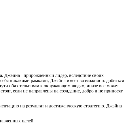
ва. Джэйна - прирожденный лидер, вследствие своих
я себя никакими рамками, Джэйна имеет возможность добиться
пути обязательствам к окружающим людям, иначе все может
стоят, если не направлены на созидание, добро и не приносят
ентацию на результат и достиженческую стратегию. Джэйна
ставленных целей.