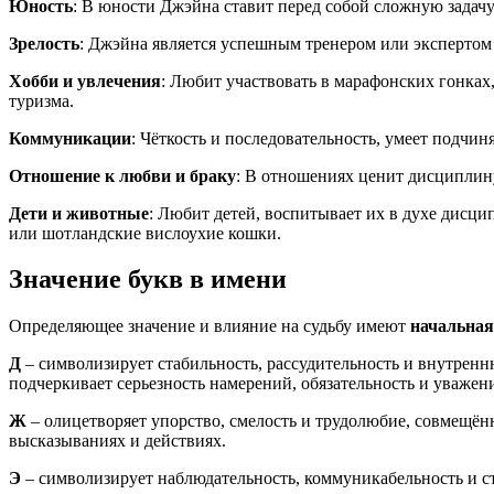
Юность
: В юности Джэйна ставит перед собой сложную задачу
Зрелость
: Джэйна является успешным тренером или экспертом
Хобби и увлечения
: Любит участвовать в марафонских гонка
туризма.
Коммуникации
: Чёткость и последовательность, умеет подч
Отношение к любви и браку
: В отношениях ценит дисциплин
Дети и животные
: Любит детей, воспитывает их в духе дисц
или шотландские вислоухие кошки.
Значение букв в имени
Определяющее значение и влияние на судьбу имеют
начальная
Д
– символизирует стабильность, рассудительность и внутренн
подчеркивает серьезность намерений, обязательность и уважен
Ж
– олицетворяет упорство, смелость и трудолюбие, совмещё
высказываниях и действиях.
Э
– символизирует наблюдательность, коммуникабельность и ст