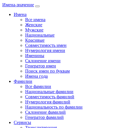
Имена-значение
Имена
Все имена
Женские
Мужские
Национальные
Красивые
Совместимость имен
Нумерология имени
Именины
Склонение имени
Генератор имен
Поиск имен по буквам
Имена года
Фамилии
Все фамилии
Национальные фамилии
Совместимость фамилий
Нумерология фамилий
Национальность по фамилии
Склонение фамилий
Генератор фамилий
Сервисы
Транслитерация