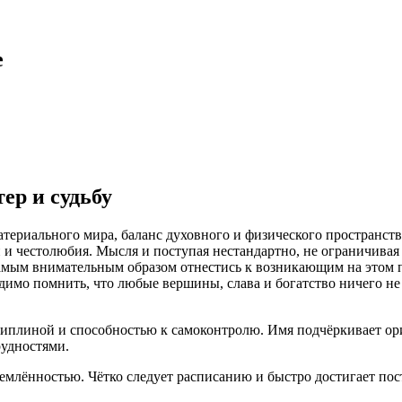
е
ер и судьбу
атериального мира, баланс духовного и физического пространст
 и честолюбия. Мысля и поступая нестандартно, не ограничива
самым внимательным образом отнестись к возникающим на этом 
димо помнить, что любые вершины, слава и богатство ничего не 
плиной и способностью к самоконтролю. Имя подчёркивает ори
рудностями.
емлённостью. Чётко следует расписанию и быстро достигает по