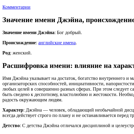
Комментарии
Значение имени Джэйна, происхождени
Значение имени Джэйна
: Бог добрый.
Происхождение
:
английские имена
.
Род
: женский.
Расшифровка имени: влияние на характ
Имя Джэйна указывает на достаток, богатство внутреннего и м
организаторских способностей, инициативности, напористости
любых целей в совершенно разных сферах. При этом следует 
быть сведено к деспотизму, властолюбию и жестокости. Необхо
радость окружающим людям.
Характер
: Джэйна — человек, обладающий необычайной дисци
всегда действует строго по плану и не останавливается перед т
Детство
: С детства Джэйна отличался дисциплиной и целеустр