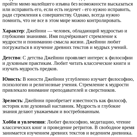
пройти мимо малейшего изъяна без возможности высказаться
или исправить его, если есть недочет - его нужно исправить,
ради стремления к совершенству. Однако, всегда нужно
помнить, что не все в этом мире можно контролировать.
Характер
: Джейнни — человек, обладающий мудростью и
глубокими знаниями. Имя подчёркивает стремление к
мудрости и пониманию смысла жизни. Джейнни любит
погружаться в изучение древних текстов и мудрых учений.
Детство
: С детства Джейнни проявляет интерес к философии
и духовным практикам. Любит читать классические книги и
изучать мудрость предков.
Юность
: В юности Джейнни углубленно изучает философию,
психологию и религиозные учения. Стремление к мудрости
привлекало внимание преподавателей и сверстников.
Зрелость
: Джейнни приобретает известность как философ,
историк или духовный наставник. Мудрость и глубокие
знания делают уважаемым и востребованным.
Хобби и увлечения
: Любит философию, медитацию, чтение
классических книг и проведение ретритов. В свободное время
занимается изучением древних текстов и ведением дневника.