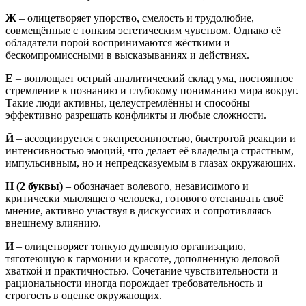
Ж
– олицетворяет упорство, смелость и трудолюбие,
совмещённые с тонким эстетическим чувством. Однако её
обладатели порой воспринимаются жёсткими и
бескомпромиссными в высказываниях и действиях.
Е
– воплощает острый аналитический склад ума, постоянное
стремление к познанию и глубокому пониманию мира вокруг.
Такие люди активны, целеустремлённы и способны
эффективно разрешать конфликты и любые сложности.
Й
– ассоциируется с экспрессивностью, быстротой реакции и
интенсивностью эмоций, что делает её владельца страстным,
импульсивным, но и непредсказуемым в глазах окружающих.
Н
(2 буквы)
– обозначает волевого, независимого и
критически мыслящего человека, готового отстаивать своё
мнение, активно участвуя в дискуссиях и сопротивляясь
внешнему влиянию.
И
– олицетворяет тонкую душевную организацию,
тяготеющую к гармонии и красоте, дополненную деловой
хваткой и практичностью. Сочетание чувствительности и
рациональности иногда порождает требовательность и
строгость в оценке окружающих.