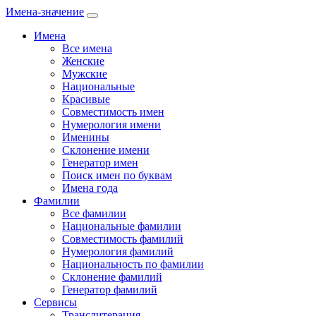
Имена-значение
Имена
Все имена
Женские
Мужские
Национальные
Красивые
Совместимость имен
Нумерология имени
Именины
Склонение имени
Генератор имен
Поиск имен по буквам
Имена года
Фамилии
Все фамилии
Национальные фамилии
Совместимость фамилий
Нумерология фамилий
Национальность по фамилии
Склонение фамилий
Генератор фамилий
Сервисы
Транслитерация