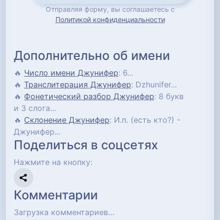
Отправляя форму, вы соглашаетесь с
Политикой конфиденциальности
Дополнительно об имени
🔥
Число имени Джунифер
: 6...
🔥
Транслитерация Джунифер
: Dzhunifer...
🔥
Фонетический разбор Джунифер
: 8 букв
и 3 слога...
🔥
Склонение Джунифер
: И.п. (есть кто?) -
Джунифер...
Поделиться в соцсетях
Нажмите на кнопку:
Комментарии
Загрузка комментариев…