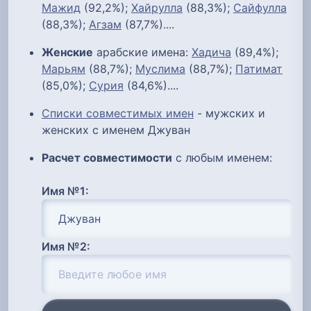
Мажид
(92,2%);
Хайрулла
(88,3%);
Сайфулла
(88,3%);
Агзам
(87,7%)....
Женские
арабские имена:
Хадича
(89,4%);
Марьям
(88,7%);
Муслима
(88,7%);
Патимат
(85,0%);
Сурия
(84,6%)....
Списки совместимых имен
- мужских и
женских с именем Джуван
Расчет совместимости
с любым именем:
Имя №1:
Имя №2: