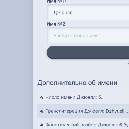
Имя №1:
Имя №2:
Дополнительно об имени
🔥
Число имени Джюелл
: 5...
🔥
Транслитерация Джюелл
: Dzhyuell...
🔥
Фонетический разбор Джюелл
: 6 б