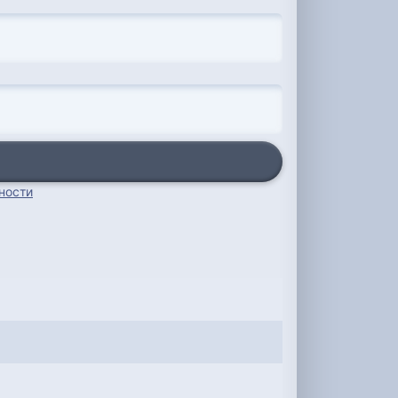
ности