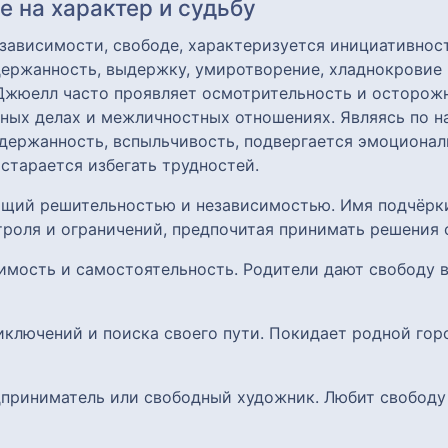
 на характер и судьбу
зависимости, свободе, характеризуется инициативнос
ержанность, выдержку, умиротворение, хладнокровие 
 Джюелл часто проявляет осмотрительность и осторож
зных делах и межличностных отношениях. Являясь по 
сдержанность, вспыльчивость, подвергается эмоциона
 старается избегать трудностей.
ющий решительностью и независимостью. Имя подчёрки
троля и ограничений, предпочитая принимать решения 
симость и самостоятельность. Родители дают свободу
иключений и поиска своего пути. Покидает родной гор
дприниматель или свободный художник. Любит свободу