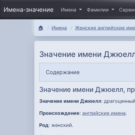
Имена-значение
Имена
Фамилии
Серв
🏠
Имена
Женские английские име
Значение имени Джюелл
Содержание
Значение имени Джюелл, п
Значение имени Джюелл
: драгоценный
Происхождение
:
английские имена
.
Род
: женский.