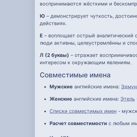
воспринимаются жёсткими и бескомпр
Ю
– демонстрирует чуткость, достоинс
действиях.
Е
– воплощает острый аналитический с
люди активны, целеустремлённы и спо
Л
(2 буквы)
– отражает восприимчивос
интересом к окружающим явлениям.
Совместимые имена
Мужские
английские имена:
Эдмун
Женские
английские имена:
Этель
Списки совместимых имен
- мужск
Расчет совместимости
с любым им