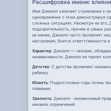
Расшифровка имени: влияние
Имя Джюелл означает стремление к не
одновременно с этим демонстрируя сд
сложных ситуациях. Несмотря на это,
подозрительность, причем в самых ра
не менее, Джюелл часто проявляет не
настроения, боится ответственности и
Характер
: Джюелл — человек, облада
независимости. Джюелл не терпит кон
Детство
: С детства проявляет незави
ребенку.
Юность
: Подростковые годы полны пр
плавание.
Зрелость
: Джюелл - независимый пре
никаких ограничений.