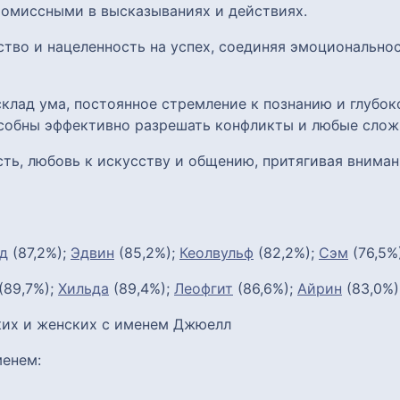
омиссными в высказываниях и действиях.
тво и нацеленность на успех, соединяя эмоциональнос
клад ума, постоянное стремление к познанию и глубок
собны эффективно разрешать конфликты и любые слож
ть, любовь к искусству и общению, притягивая внима
д
(87,2%);
Эдвин
(85,2%);
Кеолвульф
(82,2%);
Сэм
(76,5%
(89,7%);
Хильда
(89,4%);
Леофгит
(86,6%);
Айрин
(83,0%)
их и женских с именем Джюелл
енем: