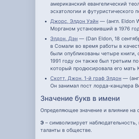
американский евангелический теол
эсхатологии и футуристического 
Джорс, Элдон Уэйн
— (англ. Eldon 
Морганом установивший в 1976 год
Элдон, Дэн
— (Dan Eldon, 18 сентя
в Сомали во время работы в качес
были опубликованы четыре книги, 
1991 году он также был третьим 
который продюсировала его мать Кэ
Скотт, Джон, 1-й граф Элдон
— (англ
Он занимал пост лорда-канцлера В
Значение букв в имени
Определяющее значение и влияние на
Э
– символизирует наблюдательность, 
таланты в обществе.