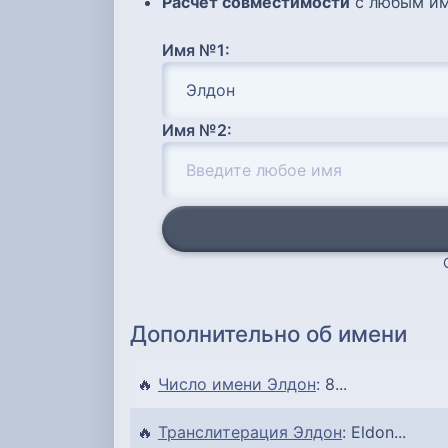
Расчет совместимости
с любым им
Имя №1:
Имя №2:
Дополнительно об имени
🔥
Число имени Элдон
: 8...
🔥
Транслитерация Элдон
: Eldon...