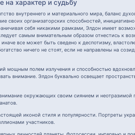
 на характер и судьбу
атство внутреннего и материального мира, баланс духо
вие своих организаторских способностей, инициативно
граничивая себя никакими рамками, Элдон имеет возмо
следует самым внимательным образом отнестись к во
иначе все может быть сведено к деспотизму, власто
огатство ничего не стоят, если не направлены на сози
щий мощным полем излучения и способностью вдохновл
вать внимание. Элдон буквально освещает пространст
т внимание окружающих своим сиянием и неотразимой 
анатов.
настоящей иконой стиля и популярности. Портреты укр
иллионами участников.
улярных личностей планеты. Фотосессии, интервью и по