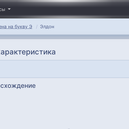
исы
на на букву Э
Элдон
характеристика
исхождение