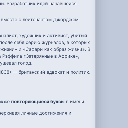
ии. Разработчик идей начавшейся
к, вместе с лейтенантом Джорджем
налист, художник и активист, убитый
 после себя серию журналов, в которых
жизни» и «Сафари как образ жизни». В
 Рэффила «Затерянные в Африке»,
бушевал голод.
я 1838) — британский адвокат и политик.
также
повторяющиеся буквы
в имени.
черкивая личные достижения и