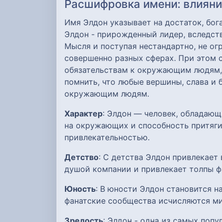
Расшифровка имени: влияние
Имя Элдон указывает на достаток, бог
Элдон - прирожденный лидер, вследст
Мысля и поступая нестандартно, не о
совершенно разных сферах. При этом 
обязательствам к окружающим людям, 
помнить, что любые вершины, слава и б
окружающим людям.
Характер
: Элдон — человек, обладаю
на окружающих и способность притяги
привлекательностью.
Детство
: С детства Элдон привлекае
душой компании и привлекает толпы ф
Юность
: В юности Элдон становится 
фанатские сообщества исчисляются м
Зрелость
: Элдон - одна из самых поп