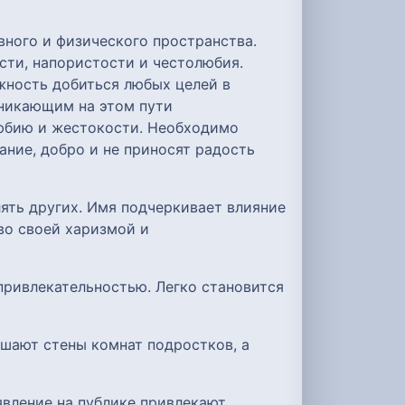
вного и физического пространства.
сти, напористости и честолюбия.
жность добиться любых целей в
зникающим на этом пути
любию и жестокости. Необходимо
дание, добро и не приносят радость
ять других. Имя подчеркивает влияние
во своей харизмой и
привлекательностью. Легко становится
ашают стены комнат подростков, а
явление на публике привлекают