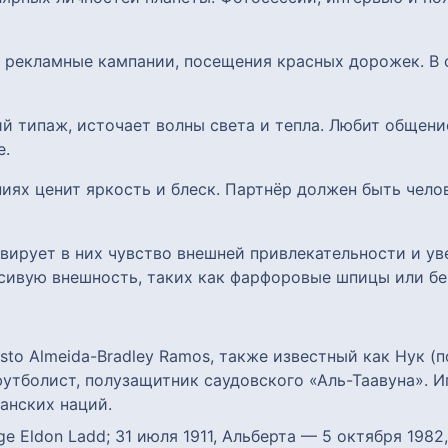
, рекламные кампании, посещения красных дорожек. В
й типаж, источает волны света и тепла. Любит общени
е.
ниях ценит яркость и блеск. Партнёр должен быть чел
тивирует в них чувство внешней привлекательности и у
ивую внешность, таких как фарфоровые шпицы или бе
sto Almeida-Bradley Ramos, также известный как Нук (по
утболист, полузащитник саудовского «Аль-Таавуна». И
анских наций.
ge Eldon Ladd; 31 июля 1911, Альберта — 5 октября 198