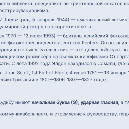
ог и библеист, специалист по христианской эсхатолог
посттрибулационизма.
W. Joersz; род. 5 февраля 1944) — американский лётчи
у мировой рекорд по скорости полёта.
бря 1970 — 12 июля 1993) — британо-кенийский фотожур
тве фотокорреспондента агентства Reuters. Он оставил
среди которых «Путешествие — это цель», «Искусство 
помощником режиссёра на съёмках кинофильма Стюарта
ти. C лета 1992 года Элдон находился в Сомали, где 
. John Scott, 1st Earl of Eldon; 4 июня 1751 — 13 январ
еликобритании в 1801—1806, 1807—1827 годах.
 судьбу имеют
начальная буква (Э)
,
ударная гласная
, а 
коммуникабельность и стремление к руководству, под