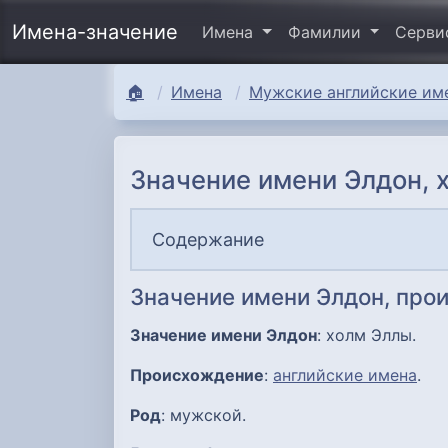
Имена-значение
Имена
Фамилии
Серв
🏠
Имена
Мужские английские име
Значение имени Элдон, 
Содержание
Значение имени Элдон, про
Значение имени Элдон
: холм Эллы.
Происхождение
:
английские имена
.
Род
: мужской.