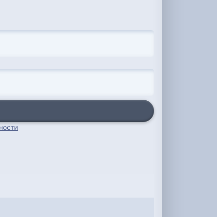
ности