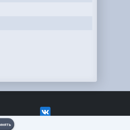
инять