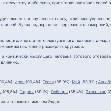
ь к искусству и общению, притягивая внимание своей
удительность и внутреннюю силу, отличаясь уверенно
ь целей. Буква подчеркивает серьезность намерений, 
роницательного и интеллектуального человека, облад
емлением постоянно расширять кругозор.
 и критически мыслящего человека, готового отстаиват
 влиянию.
90,4%);
Ирэн
(90,4%);
Тесса
(85,0%);
Мэй
(83,9%);
Аннаб
н
(95,5%);
Годрик
(89,1%);
Осбеорн
(85,4%);
Этельстан
(8
их и женских с именем Элдон