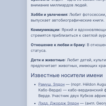
внимание миллиардов людей.
Хобби и увлечения
: Любит фотосессии
выпускает автобиографические книги.
Коммуникации
: Яркий и вдохновляющи
стремятся приблизиться к светлой аур
Отношение к любви и браку
: В отноше
статуса.
Дети и животные
: Любит детей, куль
предпочитает животных, имеющих крас
Известные носители имени
Рамуш, Элдон
— (порт. Héldon Augu
Кабо-Верде) — кабо-вердианский ф
Верде. Участник двух Кубков африк
Лэдд, Джордж Элдон
— (англ. Geor