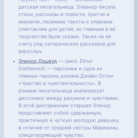
детская писательница. Элеанор писала
стихи, рассказы и повести, притчи и
миракли, песенные тексты к оперным
спектаклям для детей, но главным в её
творчестве были сказки. Также на её
счету ряд сатирических рассказов для
взрослых.
Элинор Дэшвуд
— (англ. Elinor
Dashwood) — персонаж и одна из
главных героинь романа Джейн Остин
«Чувство и чувствительность». В
романе писательница анализирует
диссонанс между разумом и чувствами.
В этой дисгармонии старшая Элинор
представляет собой сдержанную,
практичную и чуткую молодую девушку,
в отличие от средней сестры Марианны,
олицетворяющей чувство.