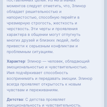
поставленных целей. Из негативных
моментов следует отметить, что, Элинор
обладает решительностью и
напористостью, способную перейти в
чрезмерную строгость, жесткость и
черствость. Эти черты и проявления
характера в общении могут отпугнуть
многих друзей и близких людей, либо
привести к серьезным конфликтам и
проблемным ситуациям.
Характер
: Элинор — человек, обладающий
эмоциональностью и чувствительностью.
Имя подчёркивает способность
воспринимать и передавать эмоции. Элинор
всегда проявляет открытость к новым
чувствам и переживаниям.
Детство
: С детства проявляет
эмоциональность и чувствительность.