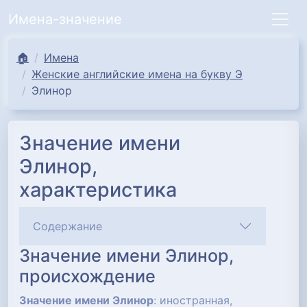
Имена-значение
🏠
Имена
Женские английские имена на букву Э
Элинор
Значение имени
Элинор,
характеристика
Содержание
Значение имени Элинор,
происхождение
Значение имени Элинор
: иностранная,