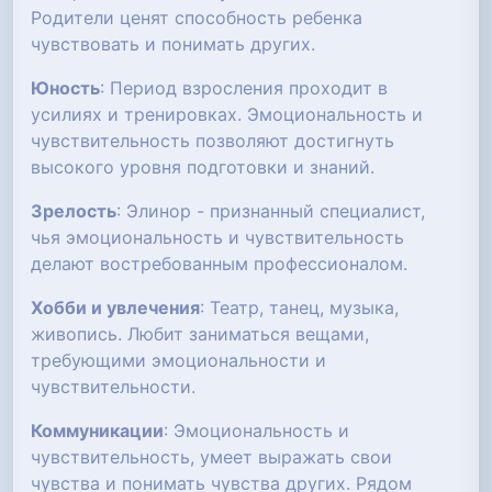
Родители ценят способность ребенка
чувствовать и понимать других.
Юность
: Период взросления проходит в
усилиях и тренировках. Эмоциональность и
чувствительность позволяют достигнуть
высокого уровня подготовки и знаний.
Зрелость
: Элинор - признанный специалист,
чья эмоциональность и чувствительность
делают востребованным профессионалом.
Хобби и увлечения
: Театр, танец, музыка,
живопись. Любит заниматься вещами,
требующими эмоциональности и
чувствительности.
Коммуникации
: Эмоциональность и
чувствительность, умеет выражать свои
чувства и понимать чувства других. Рядом