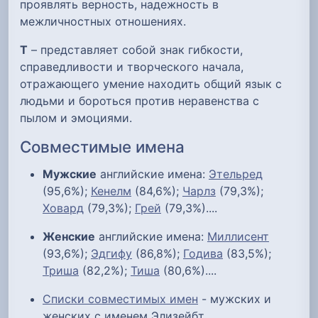
проявлять верность, надежность в
межличностных отношениях.
Т
– представляет собой знак гибкости,
справедливости и творческого начала,
отражающего умение находить общий язык с
людьми и бороться против неравенства с
пылом и эмоциями.
Совместимые имена
Мужские
английские имена:
Этельред
(95,6%);
Кенелм
(84,6%);
Чарлз
(79,3%);
Ховард
(79,3%);
Грей
(79,3%)....
Женские
английские имена:
Миллисент
(93,6%);
Эдгифу
(86,8%);
Годива
(83,5%);
Триша
(82,2%);
Тиша
(80,6%)....
Списки совместимых имен
- мужских и
женских с именем Элизейбт