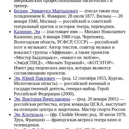
американский профессиональный баскетболист и
тренер.
Бескин, Эммануил Мартынович
— (писал также под
псевдонимом К. Фамарин; 28 июля 1877, Вильна — 20
января 1940, Москва) — российский и советский
театральный критик и историк театра, переводчик.
Калинин, Эм
— (настоящее имя — Михаил Николаевич
Калинин; род. 6 января 1988 года, Череповец,
Вологодская область, РСФСР, СССР) — российский
поэт и музыкант. Автор текстов, соавтор музыки и
вокалист группы «Аффинаж», а также проектов
«Мистер Быдлоцыкл», «никого не люблю»,
«Эм(а)СПИД», «Мильён Терзаний», «КОТЭТОР».
Имеет ряд творческих амплуа, которые являются
составляющими проектов.
Эм, Юрий Павлович
— (род. 12 сентября 1953, Курган,
Молотовская область) — российский военный и
государственный деятель, генерал-майор. Герой
Российской Федерации (2000).
Эм, Виктория Вячеславовна
— (род. 20 января 2001) —
российская регбистка, игрок команды ЦСКА, выступает
на позициях центра и защитника. Мастер спорта России
Эм, Клотильда
— (фр. Clotilde Hesme; род. 30 июля 1979,
Труа, Франция) — французская актриса театра кино и
телевидения.