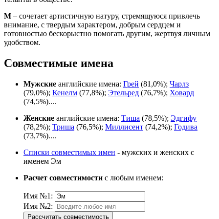
М
– сочетает артистичную натуру, стремящуюся привлечь
внимание, с твердым характером, добрым сердцем и
готовностью бескорыстно помогать другим, жертвуя личным
удобством.
Совместимые имена
Мужские
английские имена:
Грей
(81,0%);
Чарлз
(79,0%);
Кенелм
(77,8%);
Этельред
(76,7%);
Ховард
(74,5%)....
Женские
английские имена:
Тиша
(78,5%);
Эдгифу
(78,2%);
Триша
(76,5%);
Миллисент
(74,2%);
Годива
(73,7%)....
Списки совместимых имен
- мужских и женских с
именем Эм
Расчет совместимости
с любым именем:
Имя №1:
Имя №2:
Рассчитать совместимость