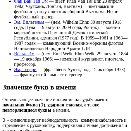
Фан Ван Тай Эм
— (вьет. Phan Văn Tài Em; 23 апреля
1982, Чаутхань, Лонган, Вьетнам) — вьетнамский
футболист, полузащитник сборной Вьетнама. Ныне —
футбольный тренер.
Эм, Вильгельм
— (нем. Wilhelm Ehm; 30 августа 1918
года, Пула — 9 августа 2009 года, Росток) — военно-
морской деятель Германской Демократической
Республики, адмирал (1977 год). В 1959—1961 и 1963—
1987 годах — командующий Военно-морским флотом
Национальной Народной Армии ГДР.
Вельк, Эм
— (нем. Emil Welk, Ehm Welk; 29 августа 1884
— 19 декабря 1966) — немецкий журналист, писатель,
профессор.
Эм, Тьерри
— (фр. Thierry Aymes; род. 15 октября 1973)
— французский гимнаст и тренер.
Значение букв в имени
Определяющее значение и влияние на судьбу имеют
начальная буква (Э)
,
ударная гласная
, а также
повторяющиеся буквы
в имени.
Э
– символизирует наблюдательность, коммуникабельность и
стремление к руководству, подчеркивая личные достижения и
таланты в обществе.