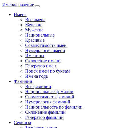
Имена-значение
Имена
Все имена
Женские
Мужские
Национальные
Красивые
Совместимость имен
Нумерология имени
Именины
Склонение имени
Генератор имен
Поиск имен по буквам
Имена года
Фамилии
Все фамилии
Национальные фамилии
Совместимость фамилий
Нумерология фамилий
Национальность по фамилии
Склонение фамилий
Генератор фамилий
Сервисы
Транслитерация