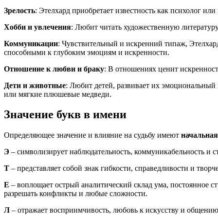
Зрелость
: Этелхард приобретает известность как психолог ил
Хобби и увлечения
: Любит читать художественную литературу
Коммуникации
: Чувствительный и искренний типаж, Этелхар
способными к глубоким эмоциям и искренности.
Отношение к любви и браку
: В отношениях ценит искреннос
Дети и животные
: Любит детей, развивает их эмоциональный
или мягкие плюшевые медведи.
Значение букв в имени
Определяющее значение и влияние на судьбу имеют
начальная
Э
– символизирует наблюдательность, коммуникабельность и ст
Т
– представляет собой знак гибкости, справедливости и твор
Е
– воплощает острый аналитический склад ума, постоянное с
разрешать конфликты и любые сложности.
Л
– отражает восприимчивость, любовь к искусству и общени