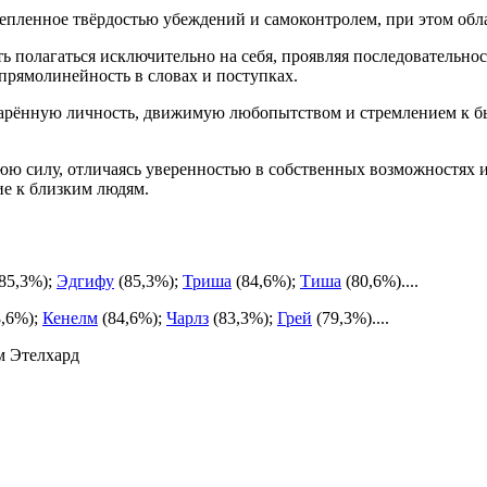
репленное твёрдостью убеждений и самоконтролем, при этом обл
ь полагаться исключительно на себя, проявляя последовательнос
прямолинейность в словах и поступках.
дарённую личность, движимую любопытством и стремлением к б
юю силу, отличаясь уверенностью в собственных возможностях и
ие к близким людям.
85,3%);
Эдгифу
(85,3%);
Триша
(84,6%);
Тиша
(80,6%)....
,6%);
Кенелм
(84,6%);
Чарлз
(83,3%);
Грей
(79,3%)....
м Этелхард