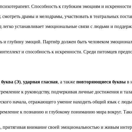
и психотерапевт. Способность к глубоким эмоциям и искренност
, смотреть драмы и мелодрамы, участвовать в театральных поста
д легко устанавливает эмоциональные связи с людьми и поддерж
ть и глубину эмоций. Партнёр должен быть человеком эмоциона
 интеллект и способность к искренности. Среди питомцев предп
 буква (Э)
,
ударная гласная
, а также
повторяющиеся буквы
в 
ремление к руководству, подчеркивая личные достижения и тала
ческого начала, отражающего умение находить общий язык с людь
тремление к познанию и глубокому пониманию мира вокруг. Та
ю, притягивая внимание своей эмоциональностью и живым инте