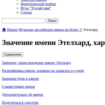
Фонетический разбор
Игра "Угадай имя"
Статьи
Поиск
🏠
Имена
Мужские английские имена на букву Э
Этелхард
Значение имени Этелхард, ха
Содержание
Значение, происхождение имени Этелхард
Расшифровка имени: влияние на характер и судьбу
Значение букв в имени
Совместимые имена
Дополнительно об имени
Поделиться в соцсетях