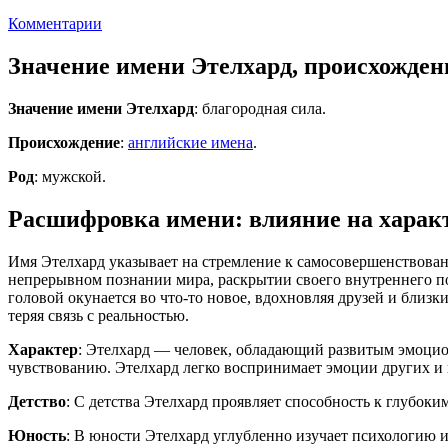
Комментарии
Значение имени Этелхард, происхожден
Значение имени Этелхард
: благородная сила.
Происхождение
:
английские имена
.
Род
: мужской.
Расшифровка имени: влияние на характ
Имя Этелхард указывает на стремление к самосовершенствовани
непрерывном познании мира, раскрытии своего внутреннего по
головой окунается во что-то новое, вдохновляя друзей и близк
теряя связь с реальностью.
Характер
: Этелхард — человек, обладающий развитым эмоцио
чувствованию. Этелхард легко воспринимает эмоции других и 
Детство
: С детства Этелхард проявляет способность к глубок
Юность
: В юности Этелхард углубленно изучает психологию