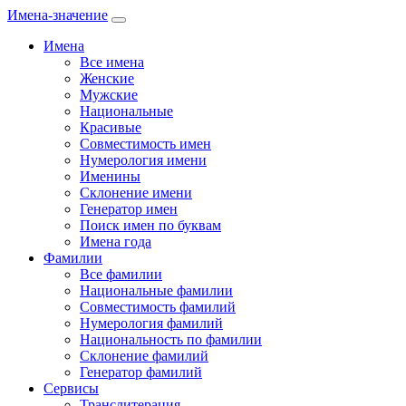
Имена-значение
Имена
Все имена
Женские
Мужские
Национальные
Красивые
Совместимость имен
Нумерология имени
Именины
Склонение имени
Генератор имен
Поиск имен по буквам
Имена года
Фамилии
Все фамилии
Национальные фамилии
Совместимость фамилий
Нумерология фамилий
Национальность по фамилии
Склонение фамилий
Генератор фамилий
Сервисы
Транслитерация