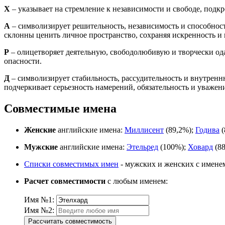
Х
– указывает на стремление к независимости и свободе, подк
А
– символизирует решительность, независимость и способност
склонны ценить личное пространство, сохраняя искренность и 
Р
– олицетворяет деятельную, свободолюбивую и творчески о
опасности.
Д
– символизирует стабильность, рассудительность и внутренн
подчеркивает серьезность намерений, обязательность и уважен
Совместимые имена
Женские
английские имена:
Миллисент
(89,2%);
Годива
(
Мужские
английские имена:
Этельред
(100%);
Ховард
(88
Списки совместимых имен
- мужских и женских с имене
Расчет совместимости
с любым именем:
Имя №1:
Имя №2:
Рассчитать совместимость