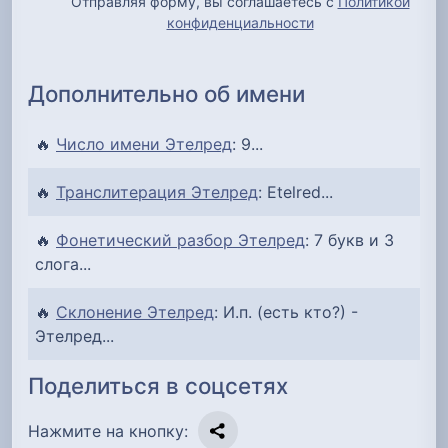
Отправляя форму, вы соглашаетесь с
Политикой
конфиденциальности
Дополнительно об имени
🔥
Число имени Этелред
: 9...
🔥
Транслитерация Этелред
: Etelred...
🔥
Фонетический разбор Этелред
: 7 букв и 3
слога...
🔥
Склонение Этелред
: И.п. (есть кто?) -
Этелред...
Поделиться в соцсетях
Нажмите на кнопку: