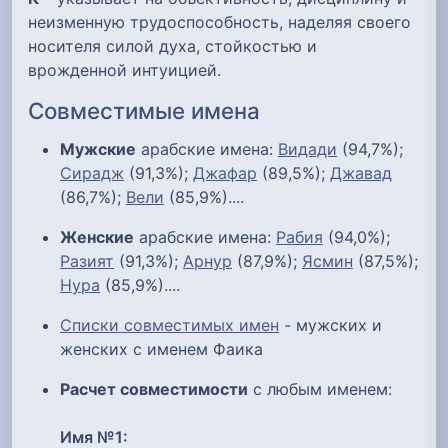
неизменную трудоспособность, наделяя своего
носителя силой духа, стойкостью и
врожденной интуицией.
Совместимые имена
Мужские
арабские имена:
Видади
(94,7%);
Сирадж
(91,3%);
Джафар
(89,5%);
Джавад
(86,7%);
Вели
(85,9%)....
Женские
арабские имена:
Рабия
(94,0%);
Разият
(91,3%);
Арнур
(87,9%);
Ясмин
(87,5%);
Нура
(85,9%)....
Списки совместимых имен
- мужских и
женских с именем Фаика
Расчет совместимости
с любым именем:
Имя №1: