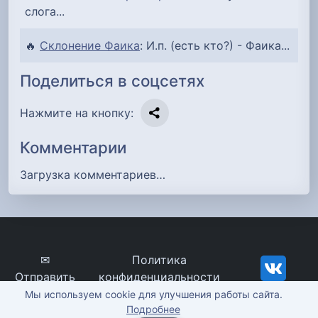
слога...
🔥
Склонение Фаика
: И.п. (есть кто?) - Фаика...
Поделиться в соцсетях
Нажмите на кнопку:
Комментарии
Загрузка комментариев…
✉
Политика
Отправить
конфиденциальности
сообщение
imena-znachenie.ru, ©
Мы используем cookie для улучшения работы сайта.
Подробнее
2012-2026