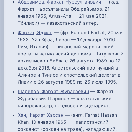
Абдраимов, Фархат Нурсултанович
— (каз.
Фархат Нұрсұлтанұлы Әбдірайымов, 21
января 1966, Алма-Ата — 21 мая 2021,
Тбилиси) — казахстанский актёр.
Фархат, Эдмон
— (фр. Edmond Farhat; 20 мая
1933, Айн Кфаа, Ливан — 17 декабря 2016,
Рим, Италия) — ливанский маронитский
прелат и ватиканский дипломат. Титулярный
архиепископ Библа с 26 августа 1989 по 17
декабря 2016. Апостольский про-нунций в
Алжире и Тунисе и апостольский делегат в
Ливии с 26 августа 1989 по 26 июля 1995.
Шарипов, Фархат Журабаевич
— Фархат
Журабаевич Шарипов — казахстанский
кинорежиссёр, продюсер и сценарист.
Хан, Фархат Хассан
— (англ. Farhat Hassan
Khan, 10 января 1965) — пакистанский
хоккеист (хоккей на траве), нападающий.