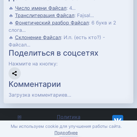
🔥
Число имени Файсал
: 4...
🔥
Транслитерация Файсал
: Fajsal...
🔥
Фонетический разбор Файсал
: 6 букв и 2
слога...
🔥
Склонение Файсал
: И.п. (есть кто?) -
Файсал...
Поделиться в соцсетях
Нажмите на кнопку:
Комментарии
Загрузка комментариев…
✉
Политика
Отправить
конфиденциальности
Мы используем cookie для улучшения работы сайта.
сообщение
imena-znachenie.ru, ©
Подробнее