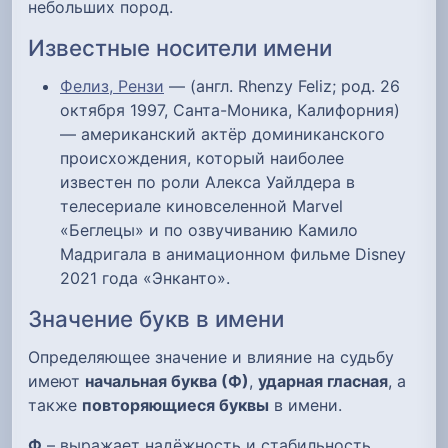
небольших пород.
Известные носители имени
Фелиз, Рензи
— (англ. Rhenzy Feliz; род. 26
октября 1997, Санта-Моника, Калифорния)
— американский актёр доминиканского
происхождения, который наиболее
известен по роли Алекса Уайлдера в
телесериале киновселенной Marvel
«Беглецы» и по озвучиванию Камило
Мадригала в анимационном фильме Disney
2021 года «Энканто».
Значение букв в имени
Определяющее значение и влияние на судьбу
имеют
начальная буква (Ф)
,
ударная гласная
, а
также
повторяющиеся буквы
в имени.
Ф
– выражает надёжность и стабильность,