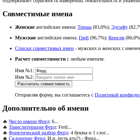
подчеркивает серьезность намерений, обязательность и уважен
Совместимые имена
Женские
английские имена:
Триша
(83,0%);
Эдгифу
(82,
Мужские
английские имена:
Грей
(96,7%);
Кенелм
(86,0%
Списки совместимых имен
- мужских и женских с имене
Расчет совместимости
с любым именем:
Имя №1:
Имя №2:
Рассчитать совместимость
Отправляя форму, вы соглашаетесь с
Политикой конфиде
Дополнительно об имени
🔥
Число имени Ферд
: 6...
🔥
Транслитерация Ферд
: Ferd...
🔥
Фонетический разбор Ферд
: 4 буквы и 1 слог...
🔥
Склонение Ферд
: И.п. (есть кто?) - Ферд...