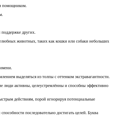
 и помощником.
м.
и поддержке других.
желюбных животных, таких как кошки или собаки небольших
имени.
млением выделяться из толпы с оттенком экстравагантности.
кие люди активны, целеустремлённы и способны эффективно
ыстрым действиям, порой игнорируя потенциальные
 способности последовательно достигать целей. Буква