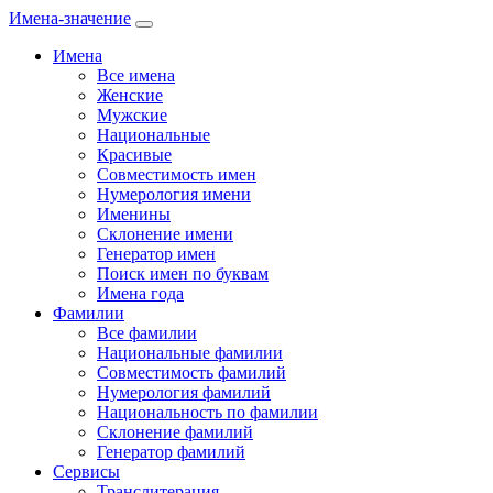
Имена-значение
Имена
Все имена
Женские
Мужские
Национальные
Красивые
Совместимость имен
Нумерология имени
Именины
Склонение имени
Генератор имен
Поиск имен по буквам
Имена года
Фамилии
Все фамилии
Национальные фамилии
Совместимость фамилий
Нумерология фамилий
Национальность по фамилии
Склонение фамилий
Генератор фамилий
Сервисы
Транслитерация