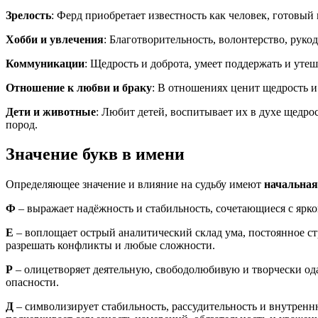
Зрелость
: Ферд приобретает известность как человек, готов
Хобби и увлечения
: Благотворительность, волонтерство, руко
Коммуникации
: Щедрость и доброта, умеет поддержать и утеш
Отношение к любви и браку
: В отношениях ценит щедрость и
Дети и животные
: Любит детей, воспитывает их в духе щедр
пород.
Значение букв в имени
Определяющее значение и влияние на судьбу имеют
начальная
Ф
– выражает надёжность и стабильность, сочетающиеся с ярк
Е
– воплощает острый аналитический склад ума, постоянное с
разрешать конфликты и любые сложности.
Р
– олицетворяет деятельную, свободолюбивую и творчески о
опасности.
Д
– символизирует стабильность, рассудительность и внутренн