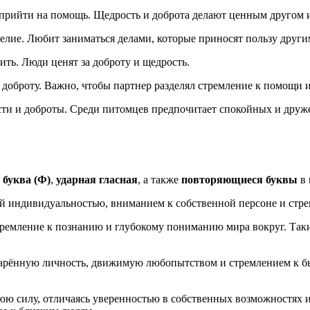
ый прийти на помощь. Щедрость и доброта делают ценным другом
делие. Любит заниматься делами, которые приносят пользу други
ить. Люди ценят за доброту и щедрость.
 доброту. Важно, чтобы партнер разделял стремление к помощи 
ости и доброты. Среди питомцев предпочитает спокойных и дру
 буква (Ф)
,
ударная гласная
, а также
повторяющиеся буквы
в 
ой индивидуальностью, вниманием к собственной персоне и стре
тремление к познанию и глубокому пониманию мира вокруг. Та
дарённую личность, движимую любопытством и стремлением к б
юю силу, отличаясь уверенностью в собственных возможностях и