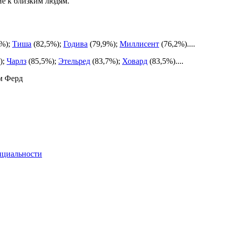
ие к близким людям.
7%);
Тиша
(82,5%);
Годива
(79,9%);
Миллисент
(76,2%)....
);
Чарлз
(85,5%);
Этельред
(83,7%);
Ховард
(83,5%)....
м Ферд
нциальности