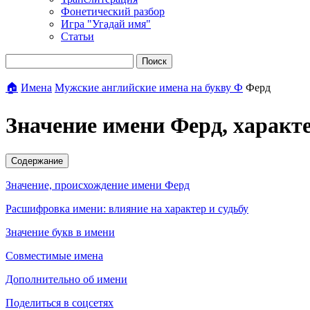
Фонетический разбор
Игра "Угадай имя"
Статьи
Поиск
🏠
Имена
Мужские английские имена на букву Ф
Ферд
Значение имени Ферд, характ
Содержание
Значение, происхождение имени Ферд
Расшифровка имени: влияние на характер и судьбу
Значение букв в имени
Совместимые имена
Дополнительно об имени
Поделиться в соцсетях