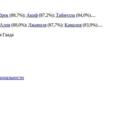
брек
(88,7%);
Акиф
(87,2%);
Таймулла
(84,0%)....
Алия
(88,0%);
Джамиля
(87,7%);
Камалия
(83,9%)....
м Гаада
нциальности