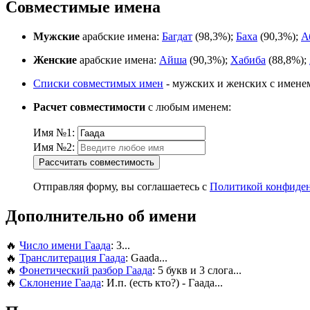
Совместимые имена
Мужские
арабские имена:
Багдат
(98,3%);
Баха
(90,3%);
А
Женские
арабские имена:
Айша
(90,3%);
Хабиба
(88,8%);
Списки совместимых имен
- мужских и женских с имене
Расчет совместимости
с любым именем:
Имя №1:
Имя №2:
Рассчитать совместимость
Отправляя форму, вы соглашаетесь с
Политикой конфиде
Дополнительно об имени
🔥
Число имени Гаада
: 3...
🔥
Транслитерация Гаада
: Gaada...
🔥
Фонетический разбор Гаада
: 5 букв и 3 слога...
🔥
Склонение Гаада
: И.п. (есть кто?) - Гаада...