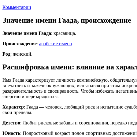
Комментарии
Значение имени Гаада, происхождение
Значение имени Гаада
: красавица.
Происхождение
:
арабские имена
.
Род
: женский.
Расшифровка имени: влияние на характ
Имя Гаада характеризует личность компанейскую, общительную,
впечатлить и зажечь окружающих, испытывая при этом искренн
раздражительность и своенравность. Чтобы избежать негативны
энергию и перезарядиться.
Характер
: Гаада — человек, любящий риск и испытание судьб
свои пределы.
Детство
: Любит рисковые забавы и соревнования, нередко под
Юность
: Подростковый возраст полон спортивных достижений