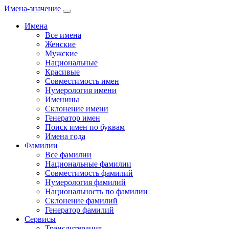
Имена-значение
Имена
Все имена
Женские
Мужские
Национальные
Красивые
Совместимость имен
Нумерология имени
Именины
Склонение имени
Генератор имен
Поиск имен по буквам
Имена года
Фамилии
Все фамилии
Национальные фамилии
Совместимость фамилий
Нумерология фамилий
Национальность по фамилии
Склонение фамилий
Генератор фамилий
Сервисы
Транслитерация