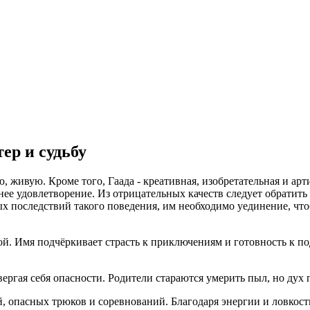
ер и судьбу
 живую. Кроме того, Гаада - креативная, изобретательная и ар
ее удовлетворение. Из отрицательных качеств следует обратить
х последствий такого поведения, им необходимо уединение, что
ой. Имя подчёркивает страсть к приключениям и готовность к п
вергая себя опасности. Родители стараются умерить пыл, но дух
, опасных трюков и соревнований. Благодаря энергии и ловкост