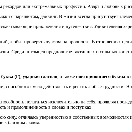
ем рекордов или экстремальных профессий. Азарт и любовь к рис
ыжки с парашютом, дайвинг. В жизни всегда присутствует элеме
в захватывающие приключения и путешествия. Удивительная хар
аний, любит проверять чувства на прочность. В отношениях цени
изни. Среди питомцев предпочитает активных и сильных животн
 буква (Г)
,
ударная гласная
, а также
повторяющиеся буквы
в 
ии, способного смело действовать и решать любые трудности. 
пособность полагаться исключительно на себя, проявляя послед
сть и прямолинейность в словах и поступках.
юю силу, отличаясь уверенностью в собственных возможностях и
ие к близким людям.