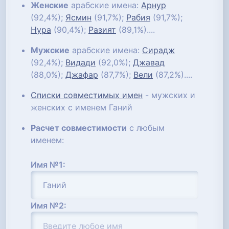
Женские
арабские имена:
Арнур
(92,4%);
Ясмин
(91,7%);
Рабия
(91,7%);
Нура
(90,4%);
Разият
(89,1%)....
Мужские
арабские имена:
Сирадж
(92,4%);
Видади
(92,0%);
Джавад
(88,0%);
Джафар
(87,7%);
Вели
(87,2%)....
Списки совместимых имен
- мужских и
женских с именем Ганий
Расчет совместимости
с любым
именем:
Имя №1:
Имя №2: