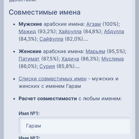
Совместимые имена
Мужские
арабские имена:
Агзам
(100%);
Мажид
(93,2%);
Хайрулла
(84,8%);
Абдулла
(84,3%);
Сайфулла
(82,0%)....
Женские
арабские имена:
Марьям
(95,5%);
Патимат
(87,5%);
Хадича
(86,3%);
Муслима
(86,0%);
Сурия
(85,8%)....
Списки совместимых имен
- мужских и
женских с именем Гарам
Расчет совместимости
с любым именем:
Имя №1:
Имя №2: