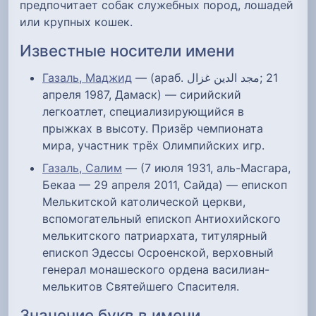
предпочитает собак служебных пород, лошадей
или крупных кошек.
Известные носители имени
Газаль, Маджид
— (араб. مجد الدين غزال‎; 21
апреля 1987, Дамаск) — сирийский
легкоатлет, специализирующийся в
прыжках в высоту. Призёр чемпионата
мира, участник трёх Олимпийских игр.
Газаль, Салим
— (7 июля 1931, аль-Масгара,
Бекаа — 29 апреля 2011, Сайда) — епископ
Мелькитской католической церкви,
вспомогательный епископ Антиохийского
мелькитского патриархата, титулярный
епископ Эдессы Осроенской, верховный
генерал монашеского ордена василиан-
мелькитов Святейшего Спасителя.
Значение букв в имени