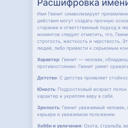
Расшифровка имени:
Имя Гвенит символизирует приземленно
действия могут создать прочную основ
старание и ответственный подход в лю
моментов следует отметить, что, Гве
строгость, жесткость и черствость. Э
людей, либо привести к серьезным ко
Характер
: Гвенит — человек, обладаю
противостоянию. Гвенит умеет сражать
Детство
: С детства проявляет стойко
Юность
: Подростковый возраст полон 
характер и укрепляя веру в себя.
Зрелость
: Гвенит уважаемый человек
карьере и уважаемом положении.
Хобби и увлечения
: Охота, стрельба, 