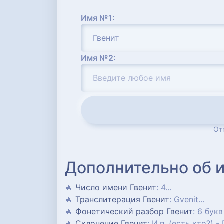
Имя №1:
Имя №2:
От
Дополнительно об 
🔥
Число имени Гвенит
: 4...
🔥
Транслитерация Гвенит
: Gvenit...
🔥
Фонетический разбор Гвенит
: 6 букв
🔥
Склонение Гвенит
: И.п. (есть кто?) - 