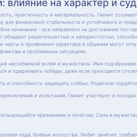
 влияние на характер и су
сть, практичность и материальность. Гвенит осознает
у для финансовой стабильности и устойчивого и пред
бом начинании - все направлено на достижение постав
нит обладает решительностью и напористостью, способ
ти черты и проявления характера в общении могут отпу
нфликтам и проблемным ситуациям.
щий несгибаемой волей и мужеством. Имя подчёркивает
ся и одерживать победы, даже если приходится столк
сть и способность защищать слабых. Родители гордятся
приключений и испытаний. Гвенит участвует в походах,
, пользующийся признанием и почётом. Сила и мужеств
верховая езда, боевые искусства. Любит занятия, треб