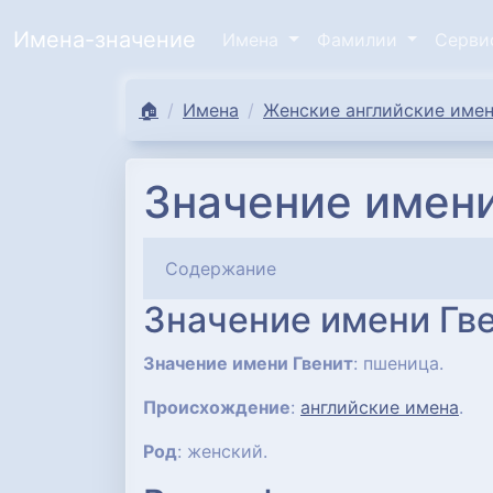
Имена-значение
Имена
Фамилии
Серв
🏠
Имена
Женские английские имен
Значение имени
Содержание
Значение имени Гв
Значение имени Гвенит
: пшеница.
Происхождение
:
английские имена
.
Род
: женский.