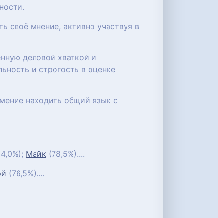
ности.
ь своё мнение, активно участвуя в
енную деловой хваткой и
ьность и строгость в оценке
умение находить общий язык с
4,0%);
Майк
(78,5%)....
эй
(76,5%)....