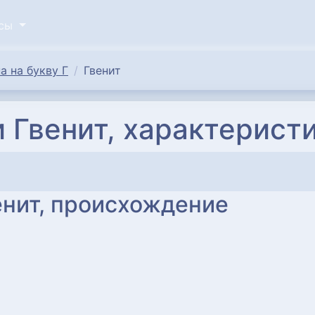
исы
а на букву Г
Гвенит
 Гвенит, характерист
енит, происхождение