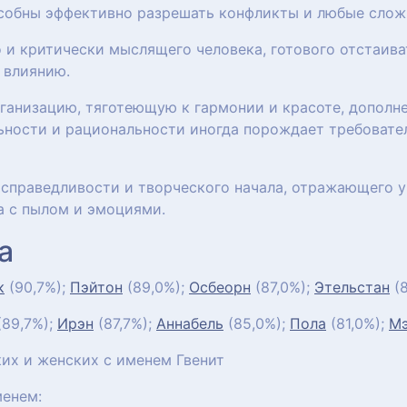
собны эффективно разрешать конфликты и любые слож
 и критически мыслящего человека, готового отстаиват
 влиянию.
анизацию, тяготеющую к гармонии и красоте, дополн
ьности и рациональности иногда порождает требовател
, справедливости и творческого начала, отражающего 
а с пылом и эмоциями.
а
к
(90,7%);
Пэйтон
(89,0%);
Осбеорн
(87,0%);
Этельстан
(8
89,7%);
Ирэн
(87,7%);
Аннабель
(85,0%);
Пола
(81,0%);
М
их и женских с именем Гвенит
енем: