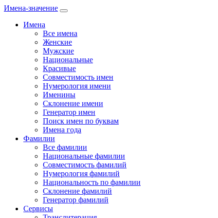
Имена-значение
Имена
Все имена
Женские
Мужские
Национальные
Красивые
Совместимость имен
Нумерология имени
Именины
Склонение имени
Генератор имен
Поиск имен по буквам
Имена года
Фамилии
Все фамилии
Национальные фамилии
Совместимость фамилий
Нумерология фамилий
Национальность по фамилии
Склонение фамилий
Генератор фамилий
Сервисы
Транслитерация