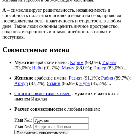
А
– символизирует решительность, независимость и
способность полагаться исключительно на себя, проявляя
последовательность, практичность и открытость в любом
деле. Такие люди склонны ценить личное пространство,
сохраняя искренность и прямолинейность в словах и
поступках.
Совместимые имена
Мужские
арабские имена:
Карим
(93,0%);
Икрам
(93,0%);
Наби
(91,7%);
Махач
(88,0%);
Энвер
(83,0%)....
Женские
арабские имена:
Разият
(91,1%);
Рабия
(89,7%);
Арнур
(87,2%);
Ясмин
(86,9%);
Нура
(85,2%)....
Списки совместимых имен
- мужских и женских с
именем Иджлал
Расчет совместимости
с любым именем:
Имя №1:
Имя №2:
Рассчитать совместимость