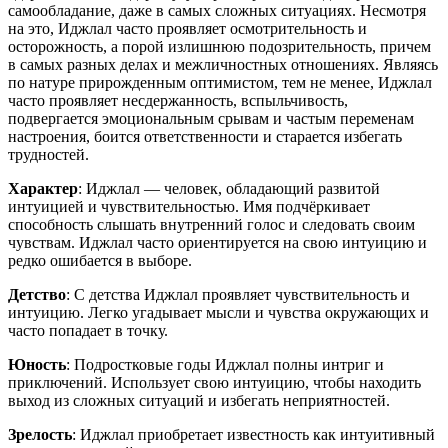
самообладание, даже в самых сложных ситуациях. Несмотря
на это, Иджлал часто проявляет осмотрительность и
осторожность, а порой излишнюю подозрительность, причем
в самых разных делах и межличностных отношениях. Являясь
по натуре прирожденным оптимистом, тем не менее, Иджлал
часто проявляет несдержанность, вспыльчивость,
подвергается эмоциональным срывам и частым переменам
настроения, боится ответственности и старается избегать
трудностей.
Характер
: Иджлал — человек, обладающий развитой
интуицией и чувствительностью. Имя подчёркивает
способность слышать внутренний голос и следовать своим
чувствам. Иджлал часто ориентируется на свою интуицию и
редко ошибается в выборе.
Детство
: С детства Иджлал проявляет чувствительность и
интуицию. Легко угадывает мысли и чувства окружающих и
часто попадает в точку.
Юность
: Подростковые годы Иджлал полны интриг и
приключений. Использует свою интуицию, чтобы находить
выход из сложных ситуаций и избегать неприятностей.
Зрелость
: Иджлал приобретает известность как интуитивный