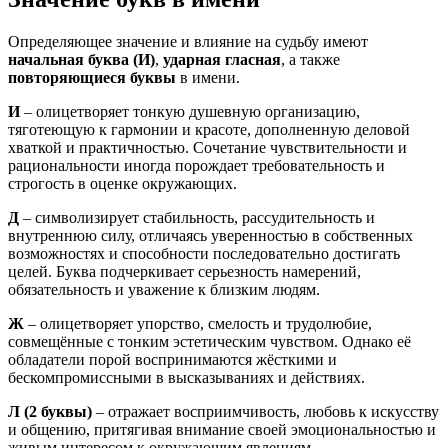
Определяющее значение и влияние на судьбу имеют
начальная буква (И)
,
ударная гласная
, а также
повторяющиеся буквы
в имени.
И
– олицетворяет тонкую душевную организацию,
тяготеющую к гармонии и красоте, дополненную деловой
хваткой и практичностью. Сочетание чувствительности и
рациональности иногда порождает требовательность и
строгость в оценке окружающих.
Д
– символизирует стабильность, рассудительность и
внутреннюю силу, отличаясь уверенностью в собственных
возможностях и способности последовательно достигать
целей. Буква подчеркивает серьезность намерений,
обязательность и уважение к близким людям.
Ж
– олицетворяет упорство, смелость и трудолюбие,
совмещённые с тонким эстетическим чувством. Однако её
обладатели порой воспринимаются жёсткими и
бескомпромиссными в высказываниях и действиях.
Л
(2 буквы)
– отражает восприимчивость, любовь к искусству
и общению, притягивая внимание своей эмоциональностью и
живым интересом к окружающим явлениям.