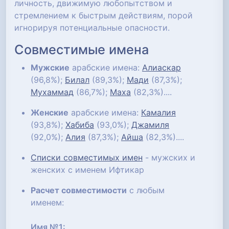
личность, движимую любопытством и
стремлением к быстрым действиям, порой
игнорируя потенциальные опасности.
Совместимые имена
Мужские
арабские имена:
Алиаскар
(96,8%);
Билал
(89,3%);
Мади
(87,3%);
Мухаммад
(86,7%);
Маха
(82,3%)....
Женские
арабские имена:
Камалия
(93,8%);
Хабиба
(93,0%);
Джамиля
(92,0%);
Алия
(87,3%);
Айша
(82,3%)....
Списки совместимых имен
- мужских и
женских с именем Ифтикар
Расчет совместимости
с любым
именем:
Имя №1: