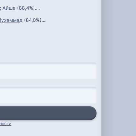
;
Айша
(88,4%)....
Мухаммад
(84,0%)....
ности