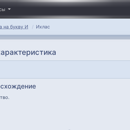
исы
 на букву И
Ихлас
характеристика
исхождение
тво.