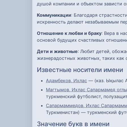
душой компании и объектом зависти 
Коммуникации
: Благодаря страстност
искренность делают незабываемым пе
Отношение к любви и браку
: Вера в н
основой будущих счастливых отношени
Дети и животные
: Любит детей, обож
жизнерадостных животных, таких как 
Известные носители имени
Адамбеков, Ихлас
— (каз. Ықылас А
Магтымов, Ихлас Сапармамед огл
туркменский футболист, полузащит
Сапармаммедов, Ихлас Сапармам
Туркменистан) — туркменский футб
Значение букв в имени