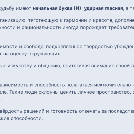
 судьбу имеют
начальная буква (И)
,
ударная гласная
, а 
анизацию, тяготеющую к гармонии и красоте, дополн
ьности и рациональности иногда порождает требовател
симости и свободе, подкрепленное твёрдостью убежде
ет на оценку окружающих.
ь к искусству и общению, притягивая внимание своей
ависимость и способность полагаться исключительно н
ле. Такие люди склонны ценить личное пространство, 
.
вёрдость решений и готовность отвечать за последств
кие способности.