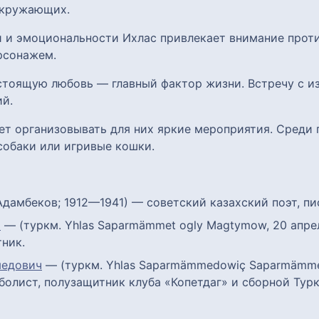
окружающих.
и и эмоциональности Ихлас привлекает внимание проти
рсонажем.
астоящую любовь — главный фактор жизни. Встречу с 
й.
ает организовывать для них яркие мероприятия. Среди
собаки или игривые кошки.
дамбеков; 1912—1941) — советский казахский поэт, пи
ы
— (туркм. Yhlas Saparmämmet ogly Magtymow, 20 апрел
ник.
медович
— (туркм. Yhlas Saparmämmedowiç Saparmämmed
олист, полузащитник клуба «Копетдаг» и сборной Турк