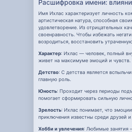
Расшифровка имени: влияние
Имя Ихлас характеризует личность ком
артистическая натура, способная сво
удовлетворение. Из отрицательных кач
своенравность. Чтобы избежать негати
возродиться, восстановить утраченную
Характер
: Ихлас — человек, полный в
живет на максимуме эмоций и чувств.
Детство
: С детства является вспыльч
главную роль.
Юность
: Проходит через периоды под
помогает сформировать сильную лично
Зрелость
: Ихлас понимает, что эмоци
приключения известны среди друзей и 
Хобби и увлечения
: Любимые занятия 