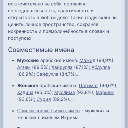
исключительно на себя, проявляя
последовательность, практичность и
открытость в любом деле. Такие люди склонны
ценить личное пространство, сохраняя
искренность и прямолинейность в словах и
поступках.
Совместимые имена
Мужские
арабские имена:
Мажид
(94,9%);
Агзам
(89,5%);
Хайрулла
(87,1%);
Абдулла
(86,9%);
Сайфулла
(84,7%)....
Женские
арабские имена:
Патимат
(96,6%);
Хадича
(95,0%);
Муслима
(93,8%);
Марьям
(93,6%);
Сурия
(89,2%)....
Списки совместимых имен
- мужских и
женских с именем Икрима