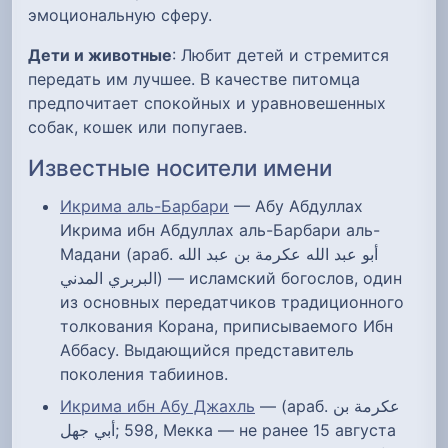
эмоциональную сферу.
Дети и животные
: Любит детей и стремится
передать им лучшее. В качестве питомца
предпочитает спокойных и уравновешенных
собак, кошек или попугаев.
Известные носители имени
Икрима аль-Барбари
— Абу Абдуллах
Икрима ибн Абдуллах аль-Барбари аль-
Мадани (араб. أبو عبد الله عكرمة بن عبد الله
البربري المدني‎) — исламский богослов, один
из основных передатчиков традиционного
толкования Корана, приписываемого Ибн
Аббасу. Выдающийся представитель
поколения табиинов.
Икрима ибн Абу Джахль
— (араб. عكرمة بن
أبي جهل‎; 598, Мекка — не ранее 15 августа