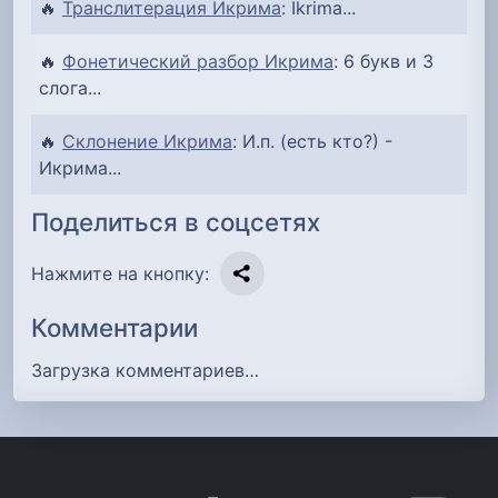
🔥
Транслитерация Икрима
: Ikrima...
🔥
Фонетический разбор Икрима
: 6 букв и 3
слога...
🔥
Склонение Икрима
: И.п. (есть кто?) -
Икрима...
Поделиться в соцсетях
Нажмите на кнопку:
Комментарии
Загрузка комментариев…